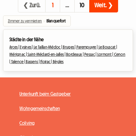
❮ Zurü.
1
…
10
Weit. ❯
Zimmer zu vermieten
›
Blanquefort
Städte in der Nähe
Arces |
Eysines |
Le Taillan-Médoc |
Bruges |
Parempuyre |
Le Bouscat |
Mérignac |
Saint-Médard-en-Jalles |
Bordeaux |
Pessac |
Lormont |
Cenon
|
Talence |
Bassens |
Floirac |
Bègles
Unterkunft beim Gastgeber
Wohngemeinschaften
Coliving