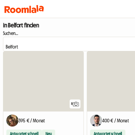
in Belfort finden
Suchen...
8
395 € / Monat
400 € / Monat
Antwortet schnell
Neu
Antwortet schnell