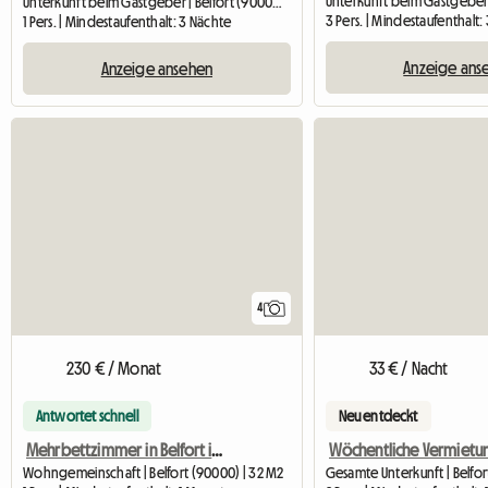
Unterkunft beim Gastgeber | Belfort (90000) | 12 M2
3 Pers. | Mindestaufenthalt
1 Pers. | Mindestaufenthalt: 3 Nächte
Anzeige ans
Anzeige ansehen
4
230 € / Monat
33 € / Nacht
Antwortet schnell
Neu entdeckt
Mehrbettzimmer in Belfort in der Nähe von Universitäten,
Wohngemeinschaft | Belfort (90000) | 32 M2
Gesamte Unterkunft | Belfo