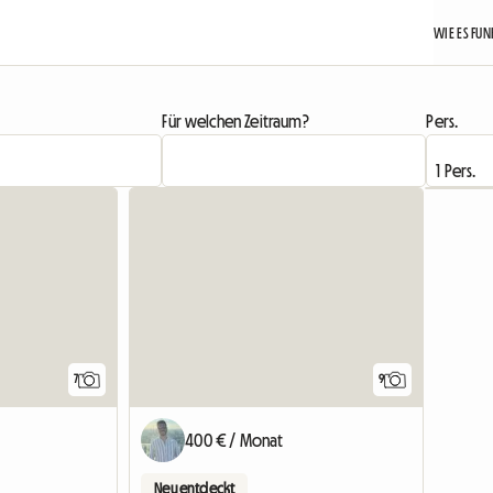
WIE ES FU
Für welchen Zeitraum?
Pers.
7
9
400 € / Monat
Neu entdeckt