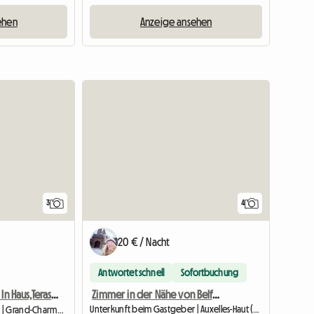
ehen
Anzeige ansehen
3
4
20 € / Nacht
Antwortet schnell
Sofortbuchung
Zimmer in der Nähe von Belfort in natürlicher Umgebung
Privates Zimmer In Haus,Terasse Und Kostenloser Parkplatz
Unterkunft beim Gastgeber | Auxelles-Haut (90200) | 15 M2
Unterkunft beim Gastgeber | Grand-Charmont (25200) | 12 M2