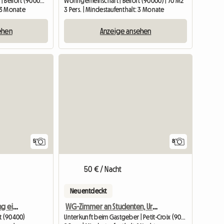
Unterkunft beim Gastgeber | Belfort (90000) | 11 M2
Wohngemeinschaft | Belfort (90000) | 70 M2
: 3 Monate
3 Pers. | Mindestaufenthalt: 3 Monate
ehen
Anzeige ansehen
5
8
50 € / Nacht
Neu entdeckt
Wöchentliche Vermietung eines möblierten Studios in Belfort
WG-Zimmer an Studenten, Urlauber oder Wanderer
rt (90400)
Unterkunft beim Gastgeber | Petit-Croix (90130)