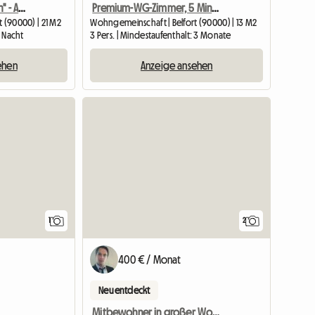
Hübsches Zimmer "Ehlean" - Apart Hotel
Premium-WG-Zimmer, 5 Minuten von der UTBM entfernt 🚶‍♂️ • Wohngeld wird akzeptiert • Einfach einziehen und wohlfühlen
t (90000) | 21 M2
Wohngemeinschaft | Belfort (90000) | 13 M2
1 Nacht
3 Pers. | Mindestaufenthalt: 3 Monate
ehen
Anzeige ansehen
Zur Anzeige
1
2
400 € / Monat
Neu entdeckt
Mitbewohner in großer Wohnung im Stadtzentrum