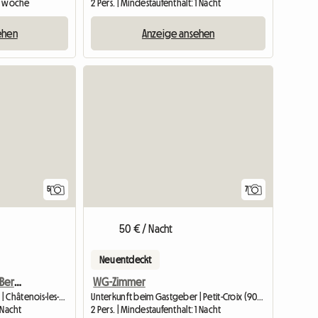
 1 woche
2 Pers. | Mindestaufenthalt: 1 Nacht
ehen
Anzeige ansehen
5
7
50 € / Nacht
Neu entdeckt
Zimmer Zu Vermieten In Bermont (nur Für Frauen)
WG-Zimmer
Unterkunft beim Gastgeber | Châtenois-les-Forges
Unterkunft beim Gastgeber | Petit-Croix (90130)
1 Nacht
2 Pers. | Mindestaufenthalt: 1 Nacht