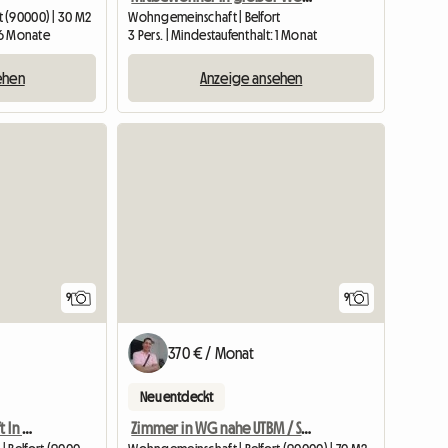
 (90000) | 30 M2
Wohngemeinschaft | Belfort
: 6 Monate
3 Pers. | Mindestaufenthalt: 1 Monat
ehen
Anzeige ansehen
9
9
370 € / Monat
Neu entdeckt
Gemeinschaftsunterkunft In der Nähe von UTBM – Stadtzentrum – General Electric
Zimmer in WG nahe UTBM / Stadtzentrum