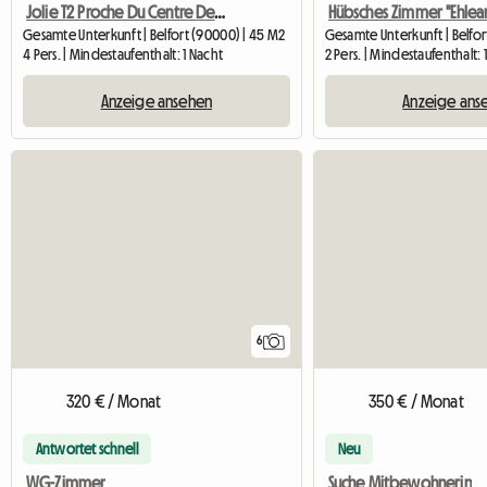
Jolie T2 Proche Du Centre De Belfort
Gesamte Unterkunft | Belfort (90000) | 45 M2
Gesamte Unterkunft | Belfor
4 Pers. | Mindestaufenthalt: 1 Nacht
2 Pers. | Mindestaufenthalt: 
Anzeige ansehen
Anzeige ans
6
320 € / Monat
350 € / Monat
Antwortet schnell
Neu
WG-Zimmer
Suche Mitbewohnerin