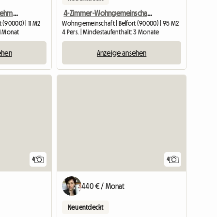
4-Zimmer-WG – Alle Annehmlichkeiten – Stadtzentrum
4-Zimmer-Wohngemeinschaft im Zentrum von Belfort
 (90000) | 11 M2
Wohngemeinschaft | Belfort (90000) | 95 M2
 1 Monat
4 Pers. | Mindestaufenthalt: 3 Monate
ehen
Anzeige ansehen
4
4
440 € / Monat
Neu entdeckt