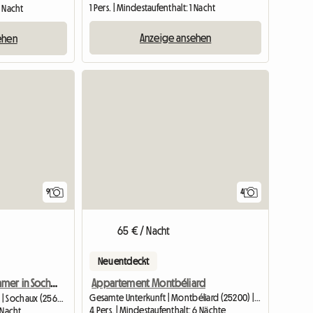
1 Pers. | Mindestaufenthalt: 1 Nacht
1 Nacht
Anzeige ansehen
ehen
9
4
65 € / Nacht
Neu entdeckt
Appartement Montbéliard
Geräumiges Zimmer in Sochaux mit Blick auf das Peugeot-Museum
Gesamte Unterkunft | Montbéliard (25200) | 16 M2
Unterkunft beim Gastgeber | Sochaux (25600)
4 Pers. | Mindestaufenthalt: 6 Nächte
1 Nacht