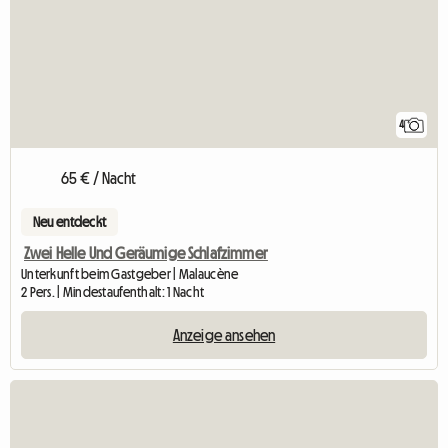
4
65 € / Nacht
Neu entdeckt
Zwei Helle Und Geräumige Schlafzimmer
Unterkunft beim Gastgeber | Malaucène
2 Pers. | Mindestaufenthalt: 1 Nacht
Anzeige ansehen
Zur