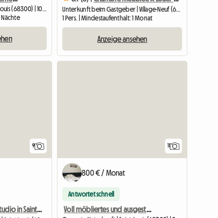
Wohngemeinschaft | Saint-Louis (68300) | 10 M2
Unterkunft beim Gastgeber | Village-Neuf (68128) | 70 M2
2 Nächte
1 Pers. | Mindestaufenthalt: 1 Monat
ehen
Anzeige ansehen
9
11
800 € / Monat
Antwortet schnell
Voll möbliertes und ausgestattetes Studio S 101 – Kurzaufenthalte möglich
Komfortables Studio in Saint-Louis – cerca de Suiza (RM1221)