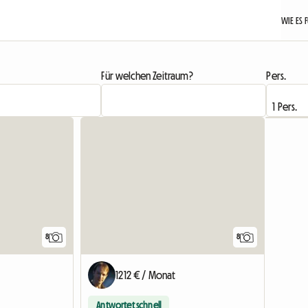
WIE ES 
Für welchen Zeitraum?
Pers.
8
8
1212 € / Monat
Antwortet schnell