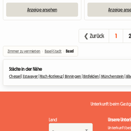
Anzeige ansehen
Anzeige ans
❮ Zurück
1
Zimmer zu vermieten
›
Basel-Stadt
›
Basel
Städte in der Nähe
Chessel |
Estavayer |
Risch-Rotkreuz |
Binningen |
Birsfelden |
Münchenstein |
All
Unterkunft beim Gastg
Land
Unsere Unter
Unterkunft be