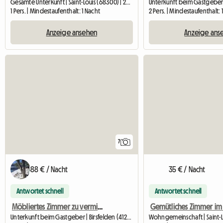
Gesamte Unterkunft | Saint-Louis (68300) | 24 M2
1 Pers. | Mindestaufenthalt: 1 Nacht
2 Pers. | Mindestaufenthalt: 
Anzeige ansehen
Anzeige ans
7
88 € / Nacht
35 € / Nacht
Antwortet schnell
Antwortet schnell
Möbliertes Zimmer zu vermieten, Luxusbad, Garten - Birsfelde
Unterkunft beim Gastgeber | Birsfelden (4127) | 100 M2