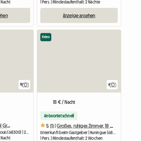
1 Nacht
1 Pers. | Mindestaufenthalt: 2 Nächte
ehen
Anzeige ansehen
Video
15
6
18 € / Nacht
Antwortet schnell
Saint-Louis Zentrum/Basel Grenze, Zimmer 2
5 (1) |
Großes, ruhiges Zimmer, 18 m2, voll ausgestattet
Wohngemeinschaft | Saint-Louis (68300) | 25 M2
Unterkunft beim Gastgeber | Huningue (68330) | 18 M2
1 Nacht
1 Pers. | Mindestaufenthalt: 2 Wochen