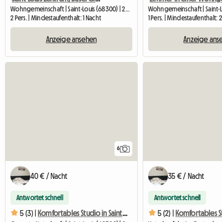
Wohngemeinschaft | Saint-Louis (68300) | 25 M2
2 Pers. | Mindestaufenthalt: 1 Nacht
1 Pers. | Mindestaufenthalt: 
Anzeige ansehen
Anzeige ans
6
40 € / Nacht
35 € / Nacht
Antwortet schnell
Antwortet schnell
5 (3) |
Komfortables Studio in Saint-Louis – Cerca de Suiza 1184/5
5 (2) |