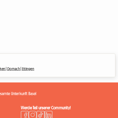
nken |
Dornach |
Ettingen
samte Unterkunft Basel
Werde Teil unserer Community!