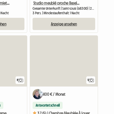
Schöne Wohnung zu vermieten in Basel
Studio meublé proche Basel & Suisse – Saint-Louis (860 D)
Gesamte Unterkunft | Saint-Louis (68300) | 25 M2
1 Nacht
3 Pers. | Mindestaufenthalt: 1 Nacht
ehen
Anzeige ansehen
8
5
400 € / Monat
u
Antwortet schnell
Zimmer in einer Wohngemeinschaft in der Nähe des Stadtzentrums
3.7 (5) |
Chambre Meublée À Louer Chez L'habitant