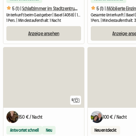
5 (1) |
Schlafzimmer im Stadtzentrum direkt am Rhein in Top-Lage
5 (1) |
Unterkunft beim Gastgeber | Basel (4058) | 12 M2
Gesamte Unterkunft | Basel 
1 Pers. | Mindestaufenthalt: 1 Nacht
1 Pers. | Mindestaufenthalt:
Anzeige ansehen
Anzeige ans
5
150 € / Nacht
100 € / Nacht
Antwortet schnell
Neu
Neu entdeckt