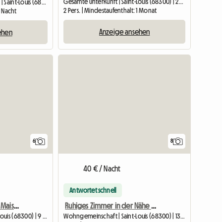
Gesamte Unterkunft | Saint-Louis (68300) | 25 M2
Unterkunft beim Gastgeber | Saint-Louis (68300) | 25 M2
2 Pers. | Mindestaufenthalt: 1 Monat
1 Nacht
Anzeige ansehen
ehen
6
8
40 € / Nacht
Antwortet schnell
Gemütliches Zimmer im Maisonette-Apartment
Ruhiges Zimmer in der Nähe des Bahnhofs
Wohngemeinschaft | Saint-Louis (68300) | 9 M2
Wohngemeinschaft | Saint-Louis (68300) | 13 M2