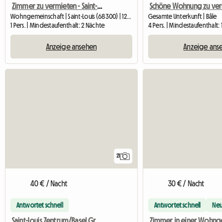
Zimmer zu vermieten - Saint-Louis (2 Minuten von der Schweizer Grenze entfernt)
Wohngemeinschaft | Saint-Louis (68300) | 12 M2
Gesamte Unterkunft | Bâle
1 Pers. | Mindestaufenthalt: 2 Nächte
4 Pers. | Mindestaufenthalt: 
Anzeige ansehen
Anzeige ans
21
40 € / Nacht
30 € / Nacht
Antwortet schnell
Antwortet schnell
Ne
Saint-Louis Zentrum/Basel Grenze, Zimmer 1