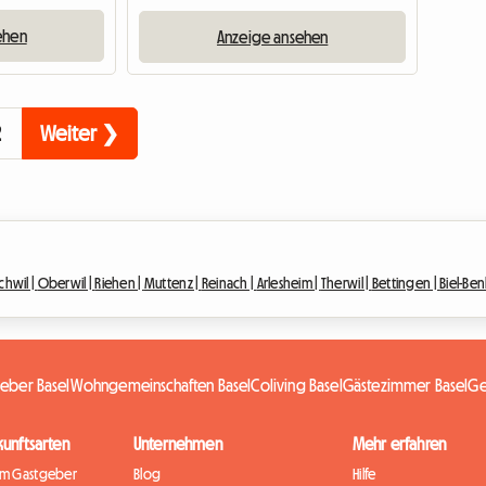
ehen
Anzeige ansehen
2
Weiter ❯
schwil |
Oberwil |
Riehen |
Muttenz |
Reinach |
Arlesheim |
Therwil |
Bettingen |
Biel-Be
eber Basel
Wohngemeinschaften Basel
Coliving Basel
Gästezimmer Basel
Ge
kunftsarten
Unternehmen
Mehr erfahren
im Gastgeber
Blog
Hilfe