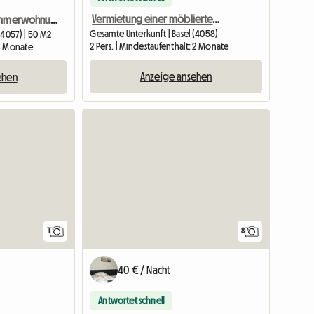
Vermietung einer möblierten Wohnung von 35 m2 in Basel für 1100 C
Möblierte Einzimmerwohnung
Gesamte Unterkunft | Basel (4058)
(4057) | 50 M2
2 Pers. | Mindestaufenthalt: 2 Monate
 3 Monate
Anzeige ansehen
ehen
11
8
40 € / Nacht
Antwortet schnell