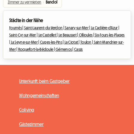
Zimmer zu vermieten
›
Bandol
Städte in der Nähe
Fournès |
Saint-Laurent-du-Verdon |
Sanary-sur-Mer |
La Cadière-d'Azur |
Saint-Cyr-sur-Mer |
Le Castellet |
Le Beausset |
Ollioules |
Six-Fours-les-Plages
|
La Seyne-sur-Mer |
Cuges-les-Pins |
La Ciotat |
Toulon |
Saint-Mandrier-sur-
Mer |
Roquefort-la-Bédoule |
Gémenos |
Cassis
Unterkunft beim Gastgeber
Wohngemeinschaften
Coliving
Gästezimmer