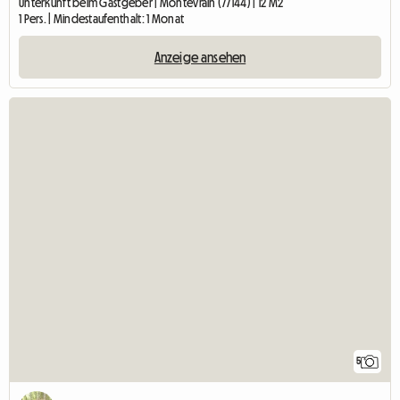
Unterkunft beim Gastgeber | Montévrain (77144) | 12 M2
1 Pers. | Mindestaufenthalt: 1 Monat
Anzeige ansehen
5