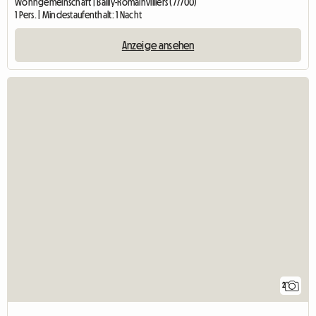
Wohngemeinschaft | Bailly-Romainvilliers (77700)
1 Pers. | Mindestaufenthalt: 1 Nacht
Anzeige ansehen
2