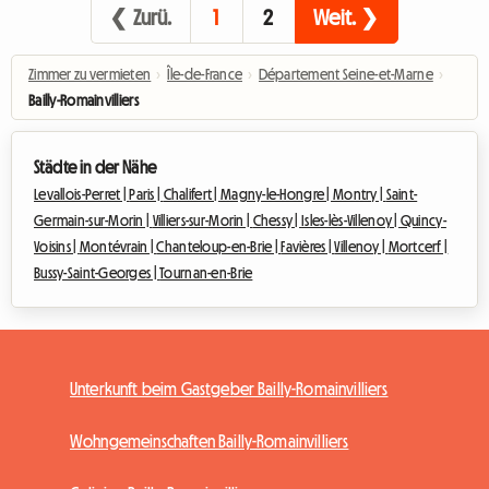
❮ Zurü.
1
2
Weit. ❯
Zimmer zu vermieten
›
Île-de-France
›
Département Seine-et-Marne
›
Bailly-Romainvilliers
Städte in der Nähe
Levallois-Perret |
Paris |
Chalifert |
Magny-le-Hongre |
Montry |
Saint-
Germain-sur-Morin |
Villiers-sur-Morin |
Chessy |
Isles-lès-Villenoy |
Quincy-
Voisins |
Montévrain |
Chanteloup-en-Brie |
Favières |
Villenoy |
Mortcerf |
Bussy-Saint-Georges |
Tournan-en-Brie
Unterkunft beim Gastgeber Bailly-Romainvilliers
Wohngemeinschaften Bailly-Romainvilliers