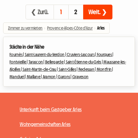
❮ Zurü.
1
2
Weit. ❯
Zimmer zu vermieten
›
Provence-Alpes-Côte d'Azur
›
Arles
Städte in der Nähe
Fournès |
Saint-Laurent-du-Verdon |
Cruviers-Lascours |
Fourques |
Fontvieille |
Tarascon |
Bellegarde |
Saint-Étienne-du-Grès |
Maussane-les-
Alpilles |
Saint-Martin-de-Crau |
Saint-Gilles |
Redessan |
Montfrin |
Manduel |
Maillane |
Aramon |
Garons |
Graveson
Unterkunft beim Gastgeber Arles
Wohngemeinschaften Arles