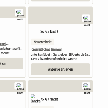
4
3
26 € / Nacht
Neu entdeckt
Vermietung Von Studentenzimmern
Wohngemeinschaft | Jerez de la Frontera (11406)
Gemütliches Zimmer
 1 Monat
Unterkunft beim Gastgeber | El Puerto de Santa María (11500)
4 Pers. | Mindestaufenthalt: 1 woche
ehen
Anzeige ansehen
12
7
75 € / Nacht