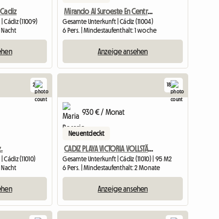
 Cadiz
Mirando Al Suroeste En Centro Cádiz
 Cádiz (11009)
Gesamte Unterkunft | Cádiz (11004)
1 Nacht
6 Pers. | Mindestaufenthalt: 1 woche
ehen
Anzeige ansehen
2
18
Zur Anzei
930 € / Monat
Neu entdeckt
.
CADIZ PLAYA VICTORIA VOLLSTÄNDIGE WOHNUNG SAISONVERMIETUNG
 Cádiz (11010)
Gesamte Unterkunft | Cádiz (11010) | 95 M2
1 Nacht
6 Pers. | Mindestaufenthalt: 2 Monate
ehen
Anzeige ansehen