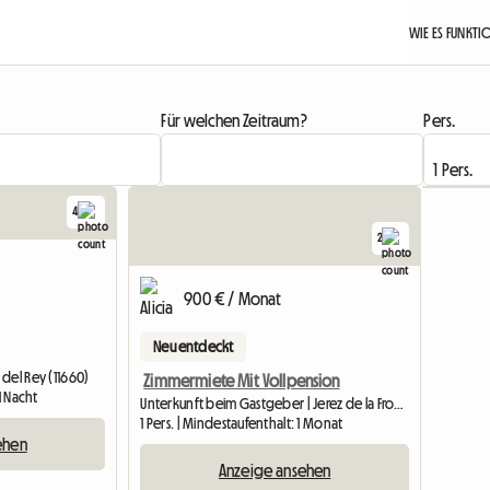
WIE ES FUNKTI
Für welchen Zeitraum?
Pers.
4
2
900 € / Monat
Neu entdeckt
del Rey (11660)
Zimmermiete Mit Vollpension
1 Nacht
Unterkunft beim Gastgeber | Jerez de la Frontera (11405)
1 Pers. | Mindestaufenthalt: 1 Monat
ehen
Anzeige ansehen