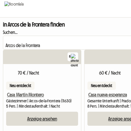
in Arcos de la Frontera finden
Suchen...
8
70 € / Nacht
60 € / Nacht
Neu entdeckt
Neu entdeckt
Casa Martin Montero
Casa nueva esperanza
Gästezimmer | Arcos-de-la-Frontera (11630)
Gesamte Unterkunft | Prado 
5 Pers. | Mindestaufenthalt: 1 Nacht
8 Pers. | Mindestaufenthalt: 
Anzeige ansehen
Anzeige ans