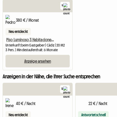
9
380 € / Monat
Neu entdeckt
Piso Luminoso 3 Habitaciones Individuales Espaciosas. Todo I
Unterkunft beim Gastgeber | Cádiz | 20 M2
3 Pers. | Mindestaufenthalt: 6 Monate
Anzeige ansehen
Anzeigen in der Nähe, die Ihrer Suche entsprechen
12
40 € / Nacht
22 € / Nacht
Neu entdeckt
Antwortet schnell