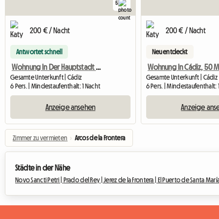
5
200 € / Nacht
200 € / Nacht
Antwortet schnell
Neu entdeckt
Wohnung In Der Hauptstadt Cádiz, 50 M Von Laya Victoria
Gesamte Unterkunft | Cádiz
Gesamte Unterkunft | Cádiz
6 Pers. | Mindestaufenthalt: 1 Nacht
6 Pers. | Mindestaufenthalt: 
Anzeige ansehen
Anzeige ans
Zimmer zu vermieten
›
Arcos de la Frontera
Städte in der Nähe
Novo Sancti Petri |
Prado del Rey |
Jerez de la Frontera |
El Puerto de Santa María