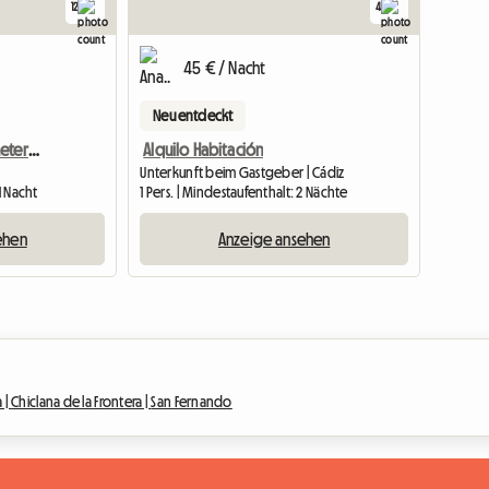
12
4
45 € / Nacht
Neu entdeckt
Wohnung In Cádiz, 50 Meter Vom Strand La Victoria Entfernt
Alquilo Habitación
Unterkunft beim Gastgeber | Cádiz
1 Nacht
1 Pers. | Mindestaufenthalt: 2 Nächte
ehen
Anzeige ansehen
 |
Chiclana de la Frontera |
San Fernando