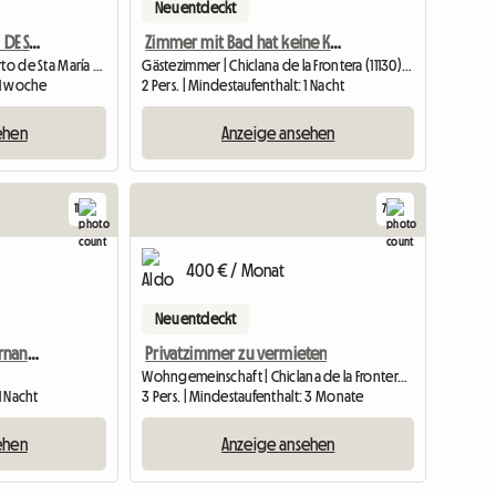
Neu entdeckt
PLAYA LAS REDES EL PUERTO DE SANTA MARIA CADIZ
Zimmer mit Bad hat keine Küche
Gesamte Unterkunft | El Puerto de Sta María (11500) | 140 M2
Gästezimmer | Chiclana de la Frontera (11130) | 25 M2
: 1 woche
2 Pers. | Mindestaufenthalt: 1 Nacht
ehen
Anzeige ansehen
11
7
400 € / Monat
Neu entdeckt
Schöne Wohnung San Fernando, Cadiz
Privatzimmer zu vermieten
Wohngemeinschaft | Chiclana de la Frontera (11130) | 10 M2
1 Nacht
3 Pers. | Mindestaufenthalt: 3 Monate
ehen
Anzeige ansehen