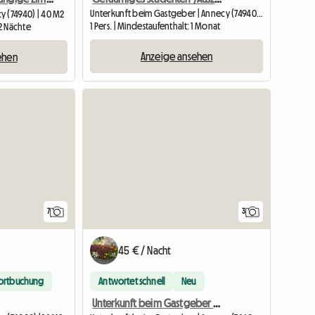
Unterkunft beim Gastgeber | Annecy (74940) | 22 M2
y (74940) | 40 M2
1 Pers. | Mindestaufenthalt: 1 Monat
 2 Nächte
Anzeige ansehen
ehen
7
3
45 € / Nacht
ortbuchung
Antwortet schnell
Neu
Unterkunft beim Gastgeber mit eigenem Bad