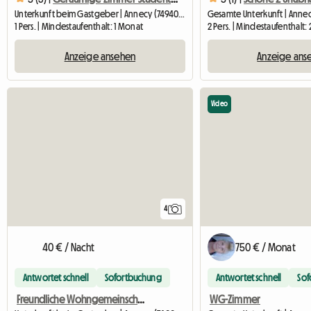
Unterkunft beim Gastgeber | Annecy (74940) | 22 M2
Gesamte Unterkunft | Annec
1 Pers. | Mindestaufenthalt: 1 Monat
2 Pers. | Mindestaufenthalt:
Anzeige ansehen
Anzeige ans
Video
4
40 € / Nacht
750 € / Monat
Antwortet schnell
Sofortbuchung
Antwortet schnell
Sof
Freundliche Wohngemeinschaft
WG-Zimmer