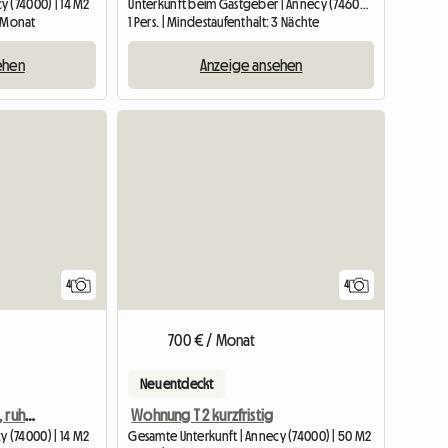
y (74000) | 14 M2
Unterkunft beim Gastgeber | Annecy (74600) | 10 M2
1 Monat
1 Pers. | Mindestaufenthalt: 3 Nächte
ehen
Anzeige ansehen
4
4
700 € / Monat
Neu entdeckt
Zimmer in einer großen, ruhigen Wohnung, 50m vom Bahnhof
Wohnung T 2 kurzfristig
 (74000) | 14 M2
Gesamte Unterkunft | Annecy (74000) | 50 M2