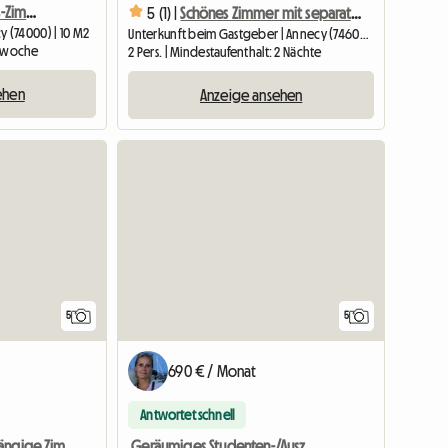
1 Schlafzimmer in einer 4-Zimmer-Wohngemeinschaft - Stadtzentrum von Annecy
5 (1) |
Schönes Zimmer mit separater Dusche im Stadthaus
 (74000) | 10 M2
Unterkunft beim Gastgeber | Annecy (74600) | 15 M2
 1 woche
2 Pers. | Mindestaufenthalt: 2 Nächte
ehen
Anzeige ansehen
5
5
690 € / Monat
Antwortet schnell
Geräumiges Studenten-/Auszubildendenzimmer, Annecy le Vieux
Schöne 2 Unabhängige Zimmer. Kurzausflug