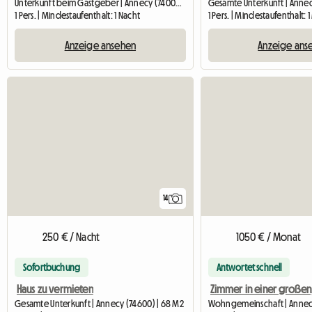
Unterkunft beim Gastgeber | Annecy (74000) | 27 M2
Gesamte Unterkunft | Annec
1 Pers. | Mindestaufenthalt: 1 Nacht
1 Pers. | Mindestaufenthalt: 
Anzeige ansehen
Anzeige ans
14
250 € / Nacht
1050 € / Monat
Sofortbuchung
Antwortet schnell
Haus zu vermieten
Gesamte Unterkunft | Annecy (74600) | 68 M2
Wohngemeinschaft | Annecy