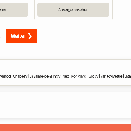
ehen
Anzeige ansehen
2
Weiter ❯
vanod |
Chapeiry |
La Balme-de-Sillingy |
Alex |
Nonglard |
Groisy |
Saint-Sylvestre |
Lath