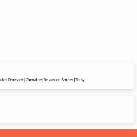
uile |
Doussard |
Chevaline |
Vovray-en-Bornes |
Thusy