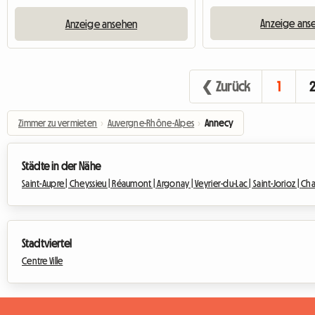
Anzeige ans
Anzeige ansehen
❮ Zurück
1
Zimmer zu vermieten
›
Auvergne-Rhône-Alpes
›
Annecy
Städte in der Nähe
Saint-Aupre |
Cheyssieu |
Réaumont |
Argonay |
Veyrier-du-Lac |
Saint-Jorioz |
Cha
Stadtviertel
Centre Ville