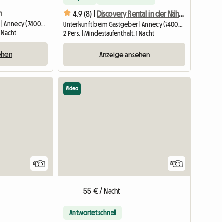
m
4.9 (8) |
Discovery Rental in der Nähe des Schlosses
Unterkunft beim Gastgeber | Annecy (74000) | 12 M2
Unterkunft beim Gastgeber | Annecy (74000) | 40 M2
1 Nacht
2 Pers. | Mindestaufenthalt: 1 Nacht
ehen
Anzeige ansehen
Video
6
8
55 € / Nacht
Antwortet schnell