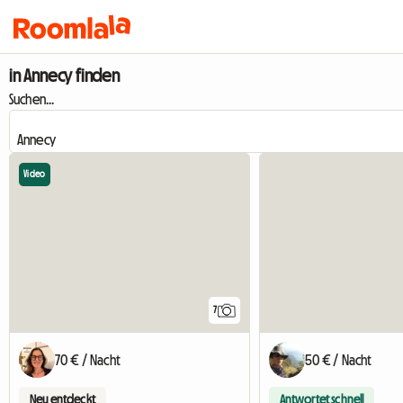
in Annecy finden
Suchen...
Video
7
70 € / Nacht
50 € / Nacht
Neu entdeckt
Antwortet schnell