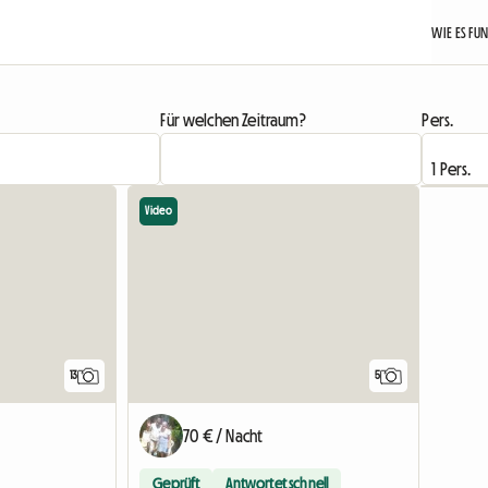
WIE ES FU
Für welchen Zeitraum?
Pers.
Video
13
5
70 € / Nacht
Geprüft
Antwortet schnell