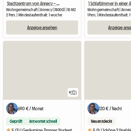
Stadtzentrum von Annecy – ruhiges Zimmer in einer 4-Zimmer-Wohnung
Wohngemeinschaft | Annecy (74000) | 10 M2
Wohngemeinschaft | Annecy
2 Pers. | Mindestaufenthalt: 1 woche
1 Pers. | Mindestaufenthalt:
Anzeige ansehen
Anzeige ans
6
690 € / Monat
120 € / Nacht
Geprüft
Antwortet schnell
Neu entdeckt
5 (3) |
Geräumige Zimmer Student/in/Praktikant/in, Annecy-le-vieux
5 (1) |