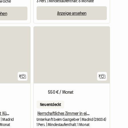
3 Pers. | Mindestaufenthalt: 6 Monate
 1 woche
Anzeige ansehen
ehen
Zur Anzeige
Zur Anzei
2
7
550 € / Monat
Neu entdeckt
Ich miete ein Zimmer mit Kühlschrank und Bad
Herrschaftliches Zimmer in einem Privathaus
 | Madrid
Unterkunft beim Gastgeber | Madrid (28034)
1 Monat
1 Pers. | Mindestaufenthalt: 1 Monat