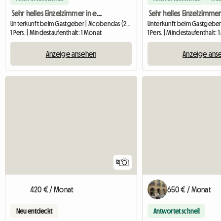
Sehr helles Einzelzimmer in einer Wohnung – Alcob Center
Unterkunft beim Gastgeber | Alcobendas (28100) | 15 M2
1 Pers. | Mindestaufenthalt: 1 Monat
1 Pers. | Mindestaufenthalt: 
Anzeige ansehen
Anzeige ans
12
650 € / Monat
420 € / Monat
Antwortet schnell
Neu entdeckt