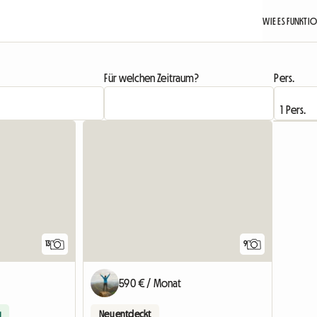
WIE ES FUNKTI
Für welchen Zeitraum?
Pers.
13
9
590 € / Monat
u
Neu entdeckt