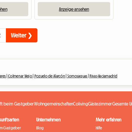
ehen
Anzeige ansehen
2
Weiter ❯
res |
Colmenar Viejo |
Pozuelo de Alarcón |
Somosaguas |
Rivas-Vaciamadrid
nft beim Gastgeber
Wohngemeinschaften
Coliving
Gästezimmer
Gesamte Un
kunftsarten
Unternehmen
Mehr erfahren
im Gastgeber
Blog
Hilfe