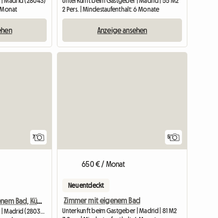
 | Madrid (28043)
Unterkunft beim Gastgeber | Madrid | 55 M2
1 Monat
2 Pers. | Mindestaufenthalt: 6 Monate
ehen
Anzeige ansehen
7
5
650 € / Monat
Neu entdeckt
Zimmer mit eigenem Bad
Zimmer Mit Eigenem Bad, Küche Und Gemeinschaftslounge. J
Unterkunft beim Gastgeber | Madrid | 81 M2
Unterkunft beim Gastgeber | Madrid (28034) | 6 M2