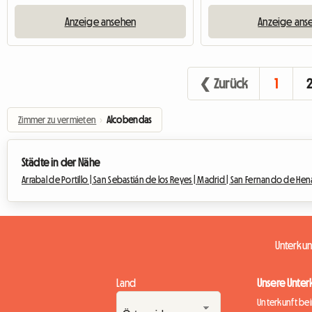
Anzeige ansehen
Anzeige ans
❮ Zurück
1
Zimmer zu vermieten
›
Alcobendas
Städte in der Nähe
Arrabal de Portillo |
San Sebastián de los Reyes |
Madrid |
San Fernando de Hena
Unterku
Land
Unsere Unter
Unterkunft be