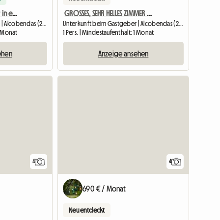
Sehr helles Einzelzimmer in einer Wohnung – Alcob Center
GROSSES, SEHR HELLES ZIMMER MIT FENSTER
Unterkunft beim Gastgeber | Alcobendas (28100) | 15 M2
Unterkunft beim Gastgeber | Alcobendas (28100) | 15 M2
1 Monat
1 Pers. | Mindestaufenthalt: 1 Monat
ehen
Anzeige ansehen
4
4
690 € / Monat
Neu entdeckt