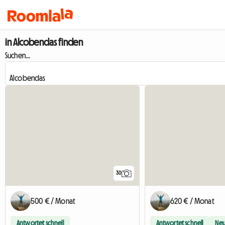
in Alcobendas finden
Suchen...
30
500 € / Monat
620 € / Monat
Antwortet schnell
Antwortet schnell
Ne