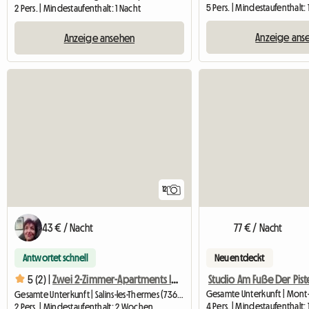
5 Pers. | Mindestaufenthalt
2 Pers. | Mindestaufenthalt: 1 Nacht
Anzeige ans
Anzeige ansehen
12
43 € / Nacht
77 € / Nacht
Antwortet schnell
Neu entdeckt
Studio Am Fuße Der Pist
5 (2) |
Zwei 2-Zimmer-Apartments In Einem Chalet 5 Minuten Von BRIDES L
Gesamte Unterkunft | Mont
Gesamte Unterkunft | Salins-les-Thermes (73600) | 30 M2
4 Pers. | Mindestaufenthalt
2 Pers. | Mindestaufenthalt: 2 Wochen