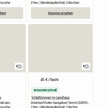
: 1 woche
2 Pers. | Mindestaufenthalt: 2 Wochen
ehen
Anzeige ansehen
4
8
45 € / Nacht
Antwortet schnell
e
Schlafzimmer im Landhaus
-de-Lans
Unterkunft beim Gastgeber | Tencin (38570) | 18 M2
: 1 woche
2 Pers. | Mindestaufenthalt: 2 Nächte