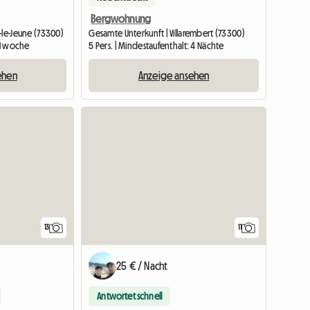
Bergwohnung
-le-Jeune (73300)
Gesamte Unterkunft | Villarembert (73300)
: 1 woche
5 Pers. | Mindestaufenthalt: 4 Nächte
ehen
Anzeige ansehen
Zur Anzeige
13
11
25 € / Nacht
Antwortet schnell