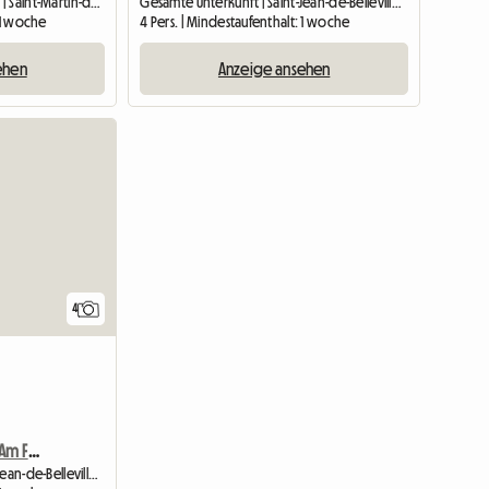
Unterkunft beim Gastgeber | Saint-Martin-de-Belleville (73440)
Gesamte Unterkunft | Saint-Jean-de-Belleville (73440)
: 1 woche
4 Pers. | Mindestaufenthalt: 1 woche
ehen
Anzeige ansehen
4
Wohnung Zu Vermieten Am Fuße Der Pisten In Les Menuires
Gesamte Unterkunft | Saint-Jean-de-Belleville (73440)