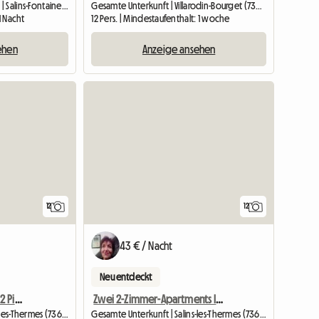
Unterkunft beim Gastgeber | Salins-Fontaine (73600) | 17 M2
Gesamte Unterkunft | Villarodin-Bourget (73500) | 100 M2
1 Nacht
12 Pers. | Mindestaufenthalt: 1 woche
ehen
Anzeige ansehen
12
12
43 € / Nacht
Neu entdeckt
Deux Appartements De 2 Pièces dans chalet à 5 mn de BRIDES l
Zwei 2-Zimmer-Apartments In Einem Chalet 5 Minuten Von BRIDES L
Gesamte Unterkunft | Salins-les-Thermes (73600)
Gesamte Unterkunft | Salins-les-Thermes (73600) | 30 M2