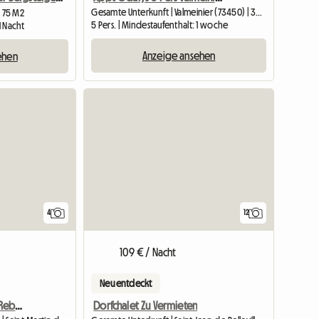
Gesamte Unterkunft | Valmeinier (73450) | 33 M2
| 75 M2
5 Pers. | Mindestaufenthalt: 1 woche
1 Nacht
Anzeige ansehen
ehen
4
12
109 € / Nacht
Neu entdeckt
Wohnung Am Fuße Der Reberty-Pisten
Dorfchalet Zu Vermieten