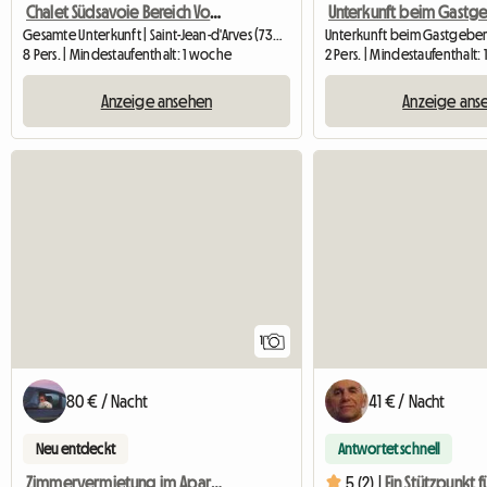
Chalet Südsavoie Bereich Von Sybelles
Gesamte Unterkunft | Saint-Jean-d'Arves (73530)
8 Pers. | Mindestaufenthalt: 1 woche
2 Pers. | Mindestaufenthalt: 
Anzeige ansehen
Anzeige ans
Zur Anzeige
1
80 € / Nacht
41 € / Nacht
Neu entdeckt
Antwortet schnell
Zimmervermietung im Apartment, Tage, Wochen, Saison
5 (2) |