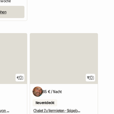
: 1 woche
ehen
6
12
85 € / Nacht
Neu entdeckt
WG-Zimmer, 15 Minuten von den Skipisten der 3 Vallées entfernt
Chalet Zu Vermieten - Skigebiet - 12 Betten