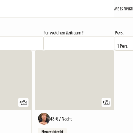
WIE ES FUNK
Für welchen Zeitraum?
Pers.
Zur Anz
4
1
43 € / Nacht
Neu entdeckt