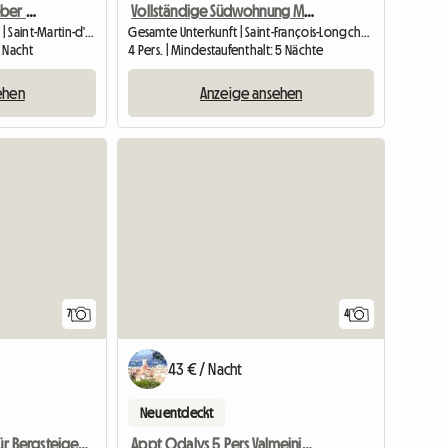
Unterkunft beim Gastgeber auf dem Weg zum Col du Télégraphe
Vollständige Südwohnung Mit Beheizter Veranda, Komplett Ausgestattet, Pi
Unterkunft beim Gastgeber | Saint-Martin-d'Arc (73140) | 13 M2
Gesamte Unterkunft | Saint-François-Longchamp (73130) | 30 M2
1 Nacht
4 Pers. | Mindestaufenthalt: 5 Nächte
ehen
Anzeige ansehen
7
4
43 € / Nacht
Neu entdeckt
Appt Odalys 5 Pers Valmeinier/Valloire
Ein Stützpunkt für Bergsteiger, Radfahrer und Motorradfahrer