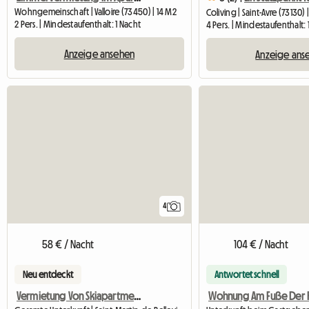
Wohngemeinschaft | Valloire (73450) | 14 M2
Coliving | Saint-Avre (73130) 
2 Pers. | Mindestaufenthalt: 1 Nacht
4 Pers. | Mindestaufenthalt: 
Anzeige ansehen
Anzeige ans
4
58 € / Nacht
104 € / Nacht
Neu entdeckt
Antwortet schnell
Vermietung Von Skiapartments Les Menuires