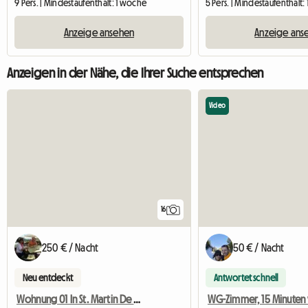
9 Pers. | Mindestaufenthalt: 1 woche
5 Pers. | Mindestaufenthalt
Anzeige ansehen
Anzeige ans
Anzeigen in der Nähe, die Ihrer Suche entsprechen
Video
16
250 € / Nacht
50 € / Nacht
Neu entdeckt
Antwortet schnell
Wohnung 01 In St. Martin De Belleville