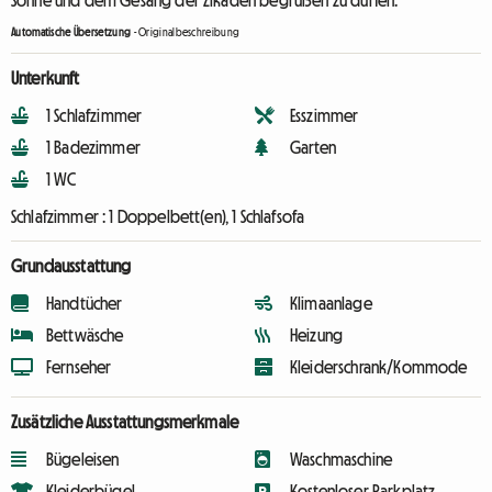
Automatische Übersetzung
-
Originalbeschreibung
Unterkunft
1 Schlafzimmer
Esszimmer
1 Badezimmer
Garten
1 WC
Schlafzimmer :
1 Doppelbett(en), 1 Schlafsofa
Grundausstattung
Handtücher
Klimaanlage
Bettwäsche
Heizung
Fernseher
Kleiderschrank/Kommode
Zusätzliche Ausstattungsmerkmale
Bügeleisen
Waschmaschine
Kleiderbügel
Kostenloser Parkplatz