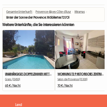
Gesamte Unterkunft
›
Provence-Alpes-Côte d'Azur
›
Miramas
›
Unter der Sonne der Provence: Möbliertes T2 L'Olivier Gite
Weitere Unterkünfte, die Sie interessieren könnten
UNABHÄNGIGES DOPPELZIMMER MIT TERRASSE UND SOMMERKÜCHE
WOHNUNG T2 P HISTORISCHES ZENTRUM - L’Annex d’Alèz
Grans (13450)
Salon-de-Provence (13300)
65 € / Nacht
70 € / Nacht
Land