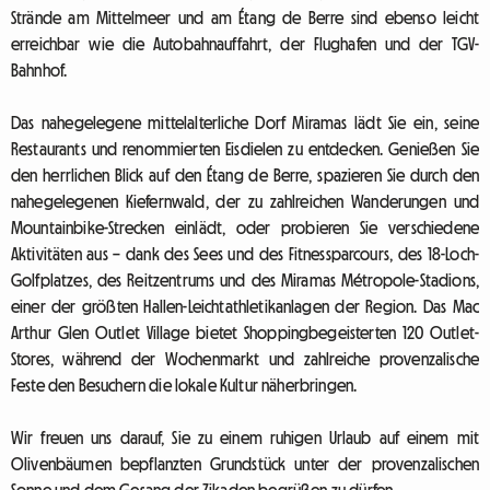
Strände am Mittelmeer und am Étang de Berre sind ebenso leicht
erreichbar wie die Autobahnauffahrt, der Flughafen und der TGV-
Bahnhof.
Das nahegelegene mittelalterliche Dorf Miramas lädt Sie ein, seine
Restaurants und renommierten Eisdielen zu entdecken. Genießen Sie
den herrlichen Blick auf den Étang de Berre, spazieren Sie durch den
nahegelegenen Kiefernwald, der zu zahlreichen Wanderungen und
Mountainbike-Strecken einlädt, oder probieren Sie verschiedene
Aktivitäten aus – dank des Sees und des Fitnessparcours, des 18-Loch-
Golfplatzes, des Reitzentrums und des Miramas Métropole-Stadions,
einer der größten Hallen-Leichtathletikanlagen der Region. Das Mac
Arthur Glen Outlet Village bietet Shoppingbegeisterten 120 Outlet-
Stores, während der Wochenmarkt und zahlreiche provenzalische
Feste den Besuchern die lokale Kultur näherbringen.
Wir freuen uns darauf, Sie zu einem ruhigen Urlaub auf einem mit
Olivenbäumen bepflanzten Grundstück unter der provenzalischen
Sonne und dem Gesang der Zikaden begrüßen zu dürfen.