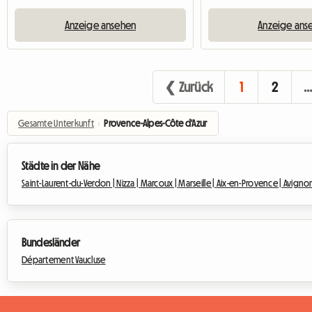
Anzeige ansehen
Anzeige ans
❮ Zurück
1
2
Gesamte Unterkunft
›
Provence-Alpes-Côte d'Azur
Städte in der Nähe
Saint-Laurent-du-Verdon |
Nizza |
Marcoux |
Marseille |
Aix-en-Provence |
Avigno
Bundesländer
Département Vaucluse