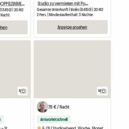
Studio zu vermieten mit Pool, in der Provence
UNABHÄNGIGES DOPPELZIMMER MIT TERRASSE UND SOMMERKÜCHE
Gesamte Unterkunft | Violès (84150) | 20 M2
(13450) | 20 M2
2 Pers. | Mindestaufenthalt: 3 Nächte
1 Nacht
Anzeige ansehen
ehen
5
10
78 € / Nacht
u
Antwortet schnell
Helles möbliertes Studio – Stadtzentrum von Menton – Bahnhof & Strand zu Fuß erreichbar
5 (3) |
Studioabend, Woche, Monat