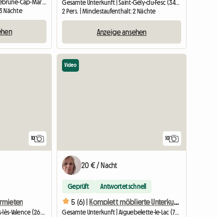
Gesamte Unterkunft | Roquebrune-Cap-Martin (06190) | 27 M2
Gesamte Unterkunft | Saint-Gély-du-Fesc (34980) | 25 M2
 3 Nächte
2 Pers. | Mindestaufenthalt: 2 Nächte
ehen
Anzeige ansehen
Video
10
10
20 € / Nacht
Geprüft
Antwortet schnell
rmieten
5 (6) |
Komplett möblierte Unterkunft
Gesamte Unterkunft | Portes-lès-Valence (26800) | 60 M2
Gesamte Unterkunft | Aiguebelette-le-Lac (73610) | 47 M2