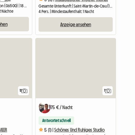
Gesamte Unterkunft | Menton (06500) | 18 M2
Gesamte Unterkunft | Saint-Martin-de-Crau (13310) | 27 M2
 2 Nächte
4 Pers. | Mindestaufenthalt: 1 Nacht
ehen
Anzeige ansehen
Zur Anzeige
12
7
75 € / Nacht
Antwortet schnell
MEER
5 (1) |
Schönes Und Ruhiges Studio