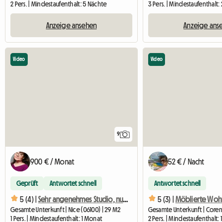
2 Pers. | Mindestaufenthalt: 5 Nächte
3 Pers. | Mindestaufenthalt:
Anzeige ansehen
Anzeige ans
Video
Video
9
900 € / Monat
52 € / Nacht
Geprüft
Antwortet schnell
Antwortet schnell
5 (4) |
Sehr angenehmes Studio, nur einen Steinwurf von der Valrose University entfernt
5 (3) |
Möblierte Woh
Gesamte Unterkunft | Nice (06100) | 29 M2
Gesamte Unterkunft | Coren
1 Pers. | Mindestaufenthalt: 1 Monat
2 Pers. | Mindestaufenthalt: 