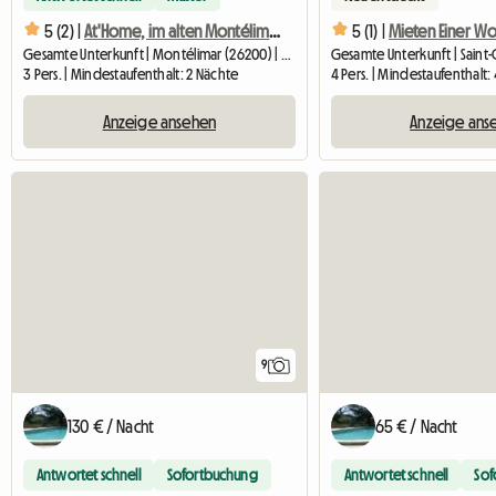
5 (2) |
At'Home, im alten Montélimar, gemütliches T2, WLAN
5 (1) |
Gesamte Unterkunft | Montélimar (26200) | 38 M2
3 Pers. | Mindestaufenthalt: 2 Nächte
4 Pers. | Mindestaufenthalt:
Anzeige ansehen
Anzeige ans
9
130 € / Nacht
65 € / Nacht
Antwortet schnell
Sofortbuchung
Antwortet schnell
Sof