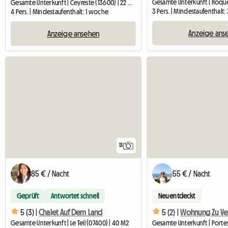
Gesamte Unterkunft | Ceyreste (13600) | 22 M2
3 Pers. | Mindestaufenthalt:
4 Pers. | Mindestaufenthalt: 1 woche
Anzeige ans
Anzeige ansehen
13
85 € / Nacht
55 € / Nacht
Geprüft
Antwortet schnell
Neu entdeckt
5 (3) |
Chalet Auf Dem Land
5 (2) |
Wohnung Zu Ve
Gesamte Unterkunft | Le Teil (07400) | 40 M2