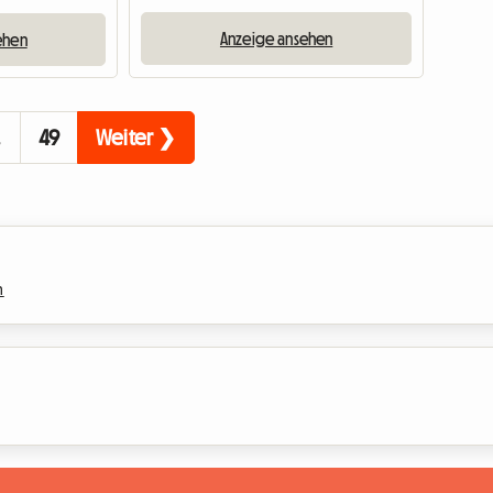
Anzeige ansehen
ehen
…
49
Weiter ❯
n