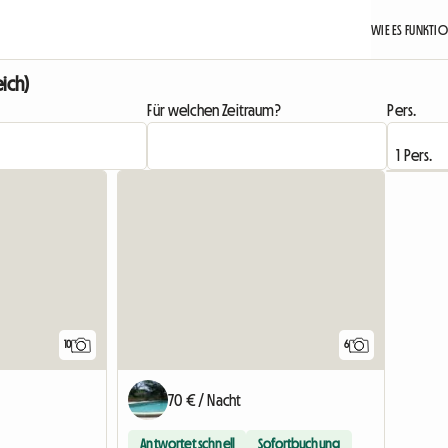
WIE ES FUNKTIO
ich)
Für welchen Zeitraum?
Pers.
10
6
70 € / Nacht
Antwortet schnell
Sofortbuchung