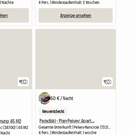
 2 Nächte
4 Pers. | Mindestaufenthalt: 2 Wochen
ehen
Anzeige ansehen
10
11
50 € / Nacht
Neu entdeckt
Paradiski - Plan-Peisey: Apartment für 4 Personen
nung 45 M2
Gesamte Unterkunft | Peisey-Nancroix (73210) | 24 M2
c (38700) | 45 M2
4 Pers. | Mindestaufenthalt: 1 woche
1 Nacht