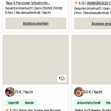
Haus 5 Personen Schwimmbad Tennis Le Domaine d'Alèzen
5 (1) |
Gesamte Unterkunft | Grans (13450) | 50 M2
Gesamte Unterkunft | Grans 
5 Pers. | Mindestaufenthalt: 1 Nacht
2 Pers. | Mindestaufenthalt: 
Anzeige ansehen
Anzeige ans
11
73 € / Nacht
50 € / Nacht
Geprüft
Master
Antwortet schnell
Ne
5 (3) |
Unter der Sonne der Provence: Möbliertes T2 L'Olivier Gite