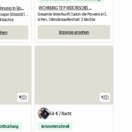
WOHNUNG T2 P HISTORISCHES ZENTRUM - L’Annex d’Alèz
Mieten Einer Wohnung In Einer Villa
Gesamte Unterkunft | Salon-de-Provence (13300) | 35 M2
Gesamte Unterkunft | Saint-Crepin (05600) | 50 M2
4 Pers. | Mindestaufenthalt: 3 Nächte
 4 Nächte
Anzeige ansehen
ehen
10
6
54 € / Nacht
ortbuchung
Antwortet schnell