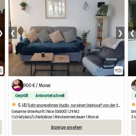
❯
❮
❯
❮
9
900 € / Monat
Geprüft
Antwortet schnell
5 (4) |
Sehr angenehmes Studio, nur einen Steinwurf von der Valrose University entfernt
Gesamte Unterkunft | Nice (06100) | 29 M2
Un
1 Schlafplatz/Schlafplätze | Mindestmietdauer 1 Monat
3 
Anzeige ansehen