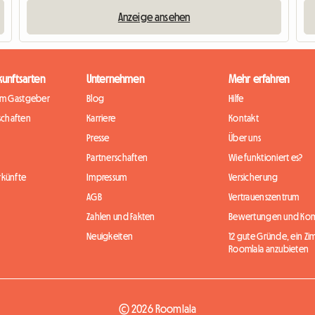
Anzeige ansehen
kunftsarten
Unternehmen
Mehr erfahren
im Gastgeber
Blog
Hilfe
chaften
Karriere
Kontakt
Presse
Über uns
Partnerschaften
Wie funktioniert es?
rkünfte
Impressum
Versicherung
AGB
Vertrauenszentrum
Zahlen und Fakten
Bewertungen und Ko
Neuigkeiten
12 gute Gründe, ein Zi
Roomlala anzubieten
© 2026 Roomlala