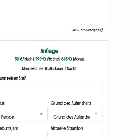
Alle 3 Fotos anzeigen
Anfrage
50 €
/ Nacht
|
199 €
/ Woche
|
645 €
/ Monat
Mindestaufenthaltsdauer: 1 Nacht
nn reisen Sie?
ast
Grund des Aufenthalts
eburtsjahr
Aktuelle Situation