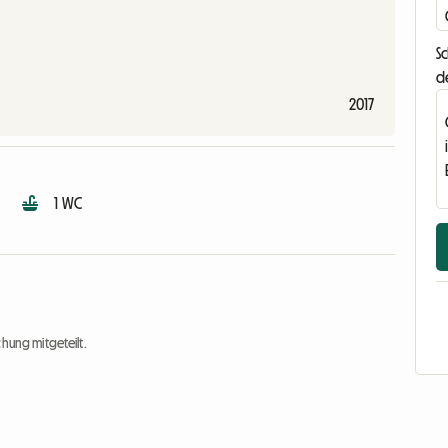
Sc
d
2017
1 WC
chung mitgeteilt.