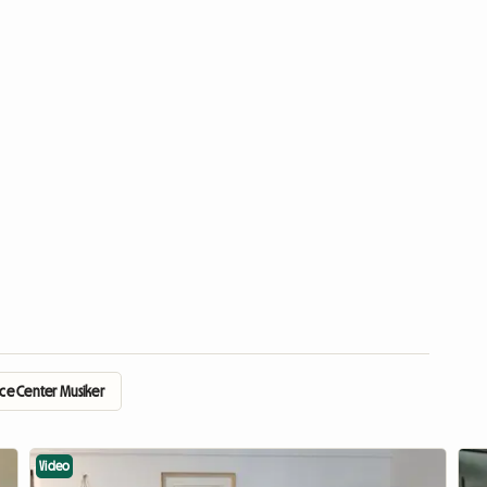
ice Center Musiker
Video