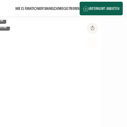
WIE ES FUNKTIONIERT
ANMELDEN
REGISTRIEREN
UNTERKUNFT ANBIETEN
ges
immer