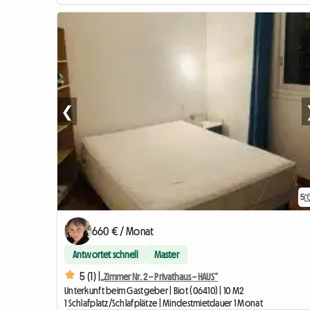
❮
5
660 € / Monat
Antwortet schnell
Master
5 (1) |
„Zimmer Nr. 2 – Privathaus – HAUS“
Unterkunft beim Gastgeber | Biot (06410) | 10 M2
1 Schlafplatz/Schlafplätze | Mindestmietdauer 1 Monat