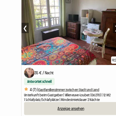
❮
12
35 € / Nacht
Antwortet schnell
4 (7) |
Gastfamilienzimmer zwischen Stadt und Land
Unterkunft beim Gastgeber | Villeneuve-Loubet (06270) | 12 M2
1 Schlafplatz/Schlafplätze | Mindestmietdauer 2 Nächte
Anzeige ansehen