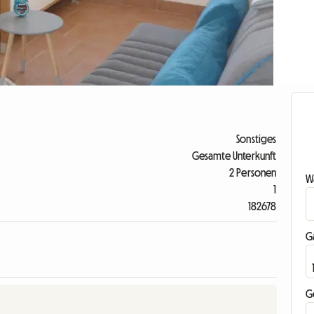
Sonstiges
Gesamte Unterkunft
2 Personen
Wa
1
182678
G
G