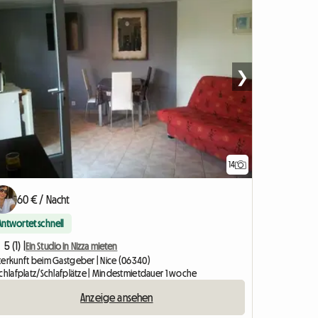
❯
14
60 € / Nacht
Antwortet schnell
5 (1) |
Ein Studio in Nizza mieten
terkunft beim Gastgeber | Nice (06340)
Schlafplatz/Schlafplätze | Mindestmietdauer 1 woche
Anzeige ansehen