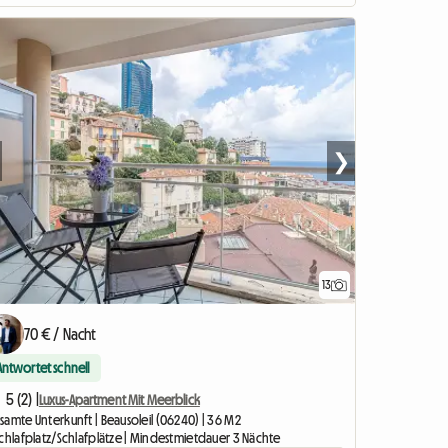
❯
13
70 € / Nacht
Antwortet schnell
5 (2) |
Luxus-Apartment Mit Meerblick
samte Unterkunft | Beausoleil (06240) | 36 M2
Schlafplatz/Schlafplätze | Mindestmietdauer 3 Nächte