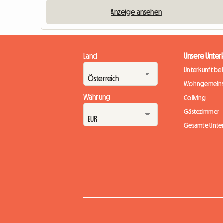
Anzeige ansehen
Land
Unsere Unter
Unterkunft be
Wohngemeins
Währung
Coliving
Gästezimmer
Gesamte Unte