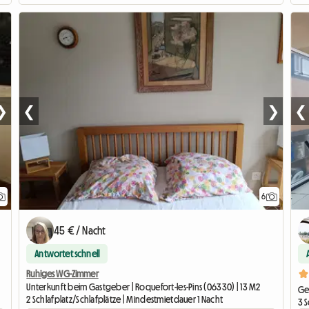
❯
❮
❯
❮
6
45 € / Nacht
Antwortet schnell
Ruhiges WG-Zimmer
Unterkunft beim Gastgeber | Roquefort-les-Pins (06330) | 13 M2
Ge
2 Schlafplatz/Schlafplätze | Mindestmietdauer 1 Nacht
3 