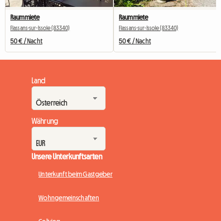
Raummiete
Raummiete
Flassans-sur-Issole (83340)
Flassans-sur-Issole (83340)
50 € / Nacht
50 € / Nacht
Land
Währung
Unsere Unterkunftsarten
Unterkunft beim Gastgeber
Wohngemeinschaften