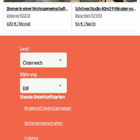
Zimmer in einer Wohngemeinschaft, 30 Minuten von Luxemburg-Stadt entfernt
Schönes Studio 40m2 9 Minuten von Thionville und 10 Minuten von Cattenom entfernt
Uckange (57270)
Basse-Ham (57970)
620 € / Monat
56 € / Nacht
Land
Währung
Unsere Unterkunftsarten
Unterkunft beim Gastgeber
Wohngemeinschaften
Coliving