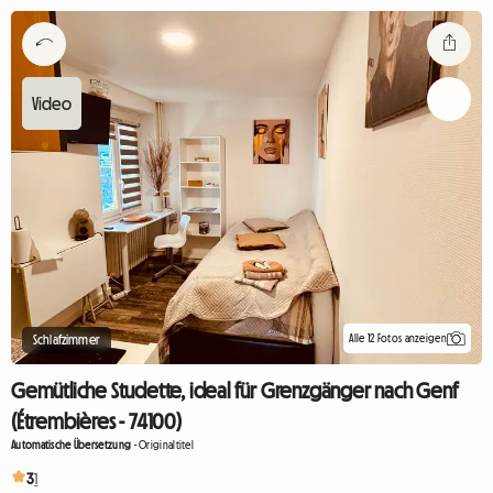
Alle 12 Fotos anzeigen
Schlafzimmer
Gemütliche Studette, ideal für Grenzgänger nach Genf
(Étrembières - 74100)
Automatische Übersetzung
-
Originaltitel
3
1