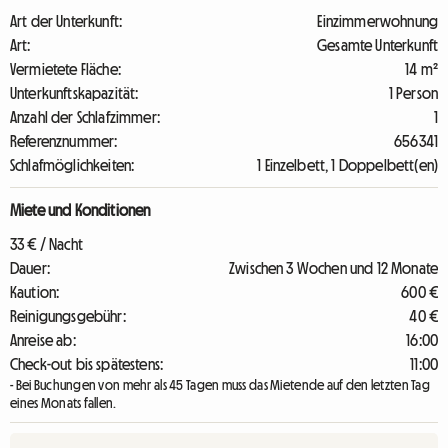
Art der Unterkunft:
Einzimmerwohnung
Art:
Gesamte Unterkunft
Vermietete Fläche:
14 m²
Unterkunftskapazität:
1 Person
Anzahl der Schlafzimmer:
1
Referenznummer:
656341
Schlafmöglichkeiten:
1 Einzelbett, 1 Doppelbett(en)
Miete und Konditionen
33 € / Nacht
Dauer:
Zwischen 3 Wochen und 12 Monate
Kaution:
600 €
Reinigungsgebühr:
40 €
Anreise ab:
16:00
Check-out bis spätestens:
11:00
- Bei Buchungen von mehr als 45 Tagen muss das Mietende auf den letzten Tag
eines Monats fallen.