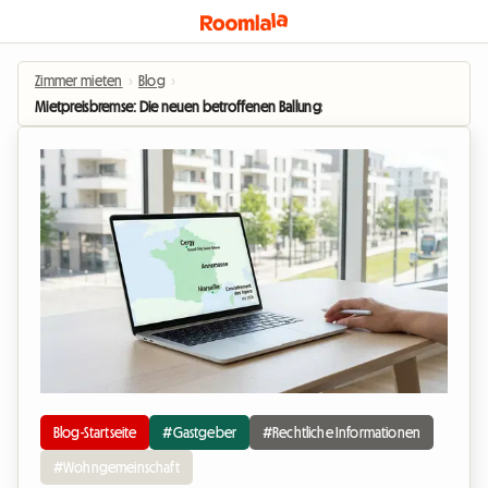
Zimmer mieten
›
Blog
›
Mietpreisbremse: Die neuen betroffenen Ballungsräume im Sommer 2026
Blog-Startseite
#Gastgeber
#Rechtliche Informationen
#Wohngemeinschaft