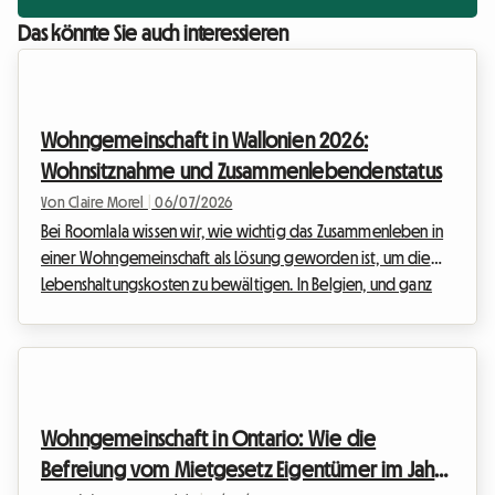
Das könnte Sie auch interessieren
Wohngemeinschaft in Wallonien 2026:
Wohnsitznahme und Zusammenlebendenstatus
Von Claire Morel
|
06/07/2026
Bei Roomlala wissen wir, wie wichtig das Zusammenleben in
einer Wohngemeinschaft als Lösung geworden ist, um die
Lebenshaltungskosten zu bewältigen. In Belgien, und ganz
besonders in der Wallonie, zieht das Wohnen in einer
Wohngemeinschaft nicht nur Studierende an, sondern immer
öfter auch junge Berufstätige und Menschen in einer
Lebensveränderungsphase. Die Wohngemeinschaft in der
Wallonie im Jahr 2026 bringt jedoch große
Wohngemeinschaft in Ontario: Wie die
Herausforderungen mit sich, insbesondere in administrativer
Befreiung vom Mietgesetz Eigentümer im Jahr
und rechtlich...