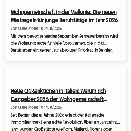
geändert. Wir bei Roomlala wissen, dass die Gesetzgebung
Wohngemeinschaft in der Wallonie: Die neuen
rund um die Vermietung und Wohngemeinschaften manc...
Mietregeln für junge Berufstätige im Jahr 2026
Von Claire Morel
|
05/08/2026
Mit dem bevorstehenden September-Semesterbeginn wird
die Wohnungssuche für viele Absolventen, die in das
Berufsleben einsteigen, zur absoluten Priorität. In Belgien,
und ganz besonders im Süden des Landes, passt sich der
Immobilienmarkt diesen neuen Lebensstilen an. Der
Mietvertrag für Wohngemeinschaften in der Wallonie 2026
steht im Zentrum aller Diskussionen, da er die Beziehungen
zwischen Gastgebern und Mietern grundlegend neu
Neue CIN-Sanktionen in Italien: Warum sich
definiert. Bei Roomlala wissen wir, dass ein gemeinsamer
Gastgeber 2026 der Wohngemeinschaft
Einzug ma...
zuwenden
Von Claire Morel
|
04/08/2026
Seit Beginn dieses Jahres 2026 erlebt der italienische
Immobilienmarkt eine echte Revolution. Über ein Jahrzehnt
lang wurden Großstädte wie Rom, Mailand, Florenz oder