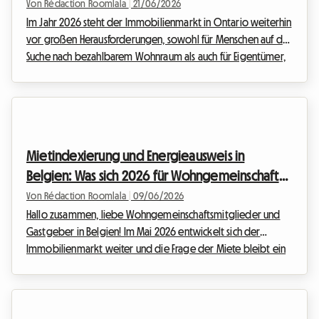
2026 fördert
Von Rédaction Roomlala
|
21/06/2026
Im Jahr 2026 steht der Immobilienmarkt in Ontario weiterhin
vor großen Herausforderungen, sowohl für Menschen auf der
Suche nach bezahlbarem Wohnraum als auch für Eigentümer,
die mit steigenden Lebenshaltungskosten und Zinsen
konfrontiert sind. Angesichts dieser Situation zögern viele
Eigentümer in Ontario, die über ungenutzte Zimmer
verfügen, noch, den Schritt zur Vermietung zu wagen. Der
Hauptgrund für dieses Zögern? Die Angst vor strengen
Mietindexierung und Energieausweis in
Vorschriften und den teils langwierigen Verfahren, die...
Belgien: Was sich 2026 für Wohngemeinschaften
ändert
Von Rédaction Roomlala
|
09/06/2026
Hallo zusammen, liebe Wohngemeinschaftsmitglieder und
Gastgeber in Belgien! Im Mai 2026 entwickelt sich der
Immobilienmarkt weiter und die Frage der Miete bleibt ein
zentrales Anliegen. Während die Inflation in den letzten
Jahren historische Höchststände erreichte und die Regierung
zu Notmaßnahmen zwang, hat sich die Lage inzwischen
stabilisiert. Die Spielregeln haben sich jedoch endgültig