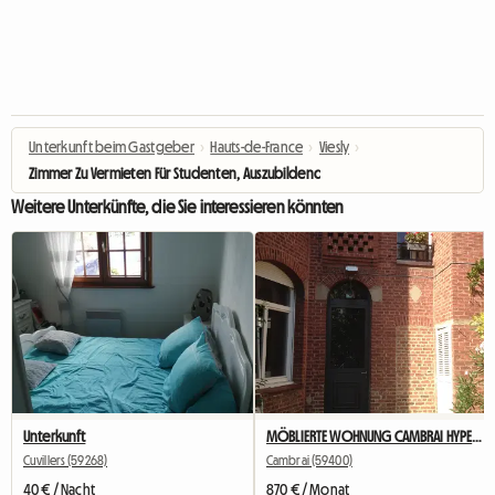
Unterkunft beim Gastgeber
›
Hauts-de-France
›
Viesly
›
Zimmer Zu Vermieten Für Studenten, Auszubildende, Erste Stelle In
Weitere Unterkünfte, die Sie interessieren könnten
Unterkunft
MÖBLIERTE WOHNUNG CAMBRAI HYPER CENTER
Cuvillers (59268)
Cambrai (59400)
40 € / Nacht
870 € / Monat