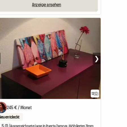
Anzeige ansehen
❯
12
245 € / Monat
Neu entdeckt
5 (1) |
Ausgezeichnete Lage in Puerta Zamora. Möbliertes Zimmer zu vermieten