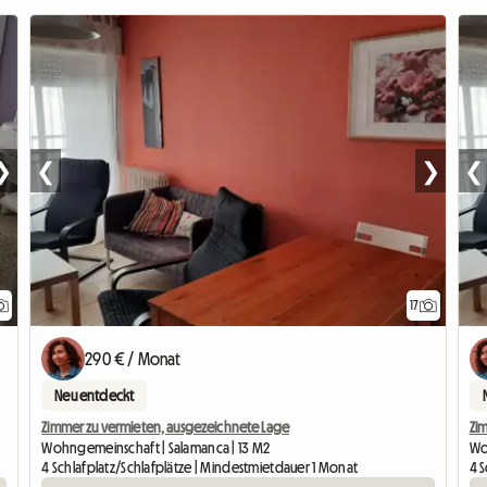
❯
❮
❯
❮
17
290 € / Monat
Neu entdeckt
Zimmer zu vermieten, ausgezeichnete Lage
Zi
Wohngemeinschaft | Salamanca | 13 M2
Wo
4 Schlafplatz/Schlafplätze | Mindestmietdauer 1 Monat
4 