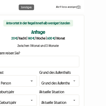
Alle 9 Fotos anzeigen
Sonstiges
Antwortet in der Regel innerhalb weniger Stunden
Anfrage
20 €
/ Nacht
|
140 €
/ Woche
|
600 €
/ Monat
Zwischen 1 Monat und 3 Monate
nn reisen Sie?
ast
Grund des Aufenthalts
eburtsjahr
Aktuelle Situation