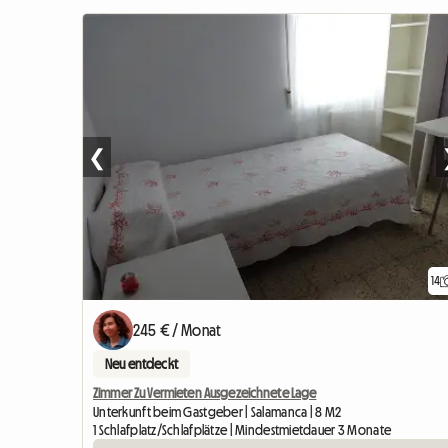
❮
14
245 € / Monat
Neu entdeckt
Zimmer Zu Vermieten Ausgezeichnete Lage
Unterkunft beim Gastgeber | Salamanca | 8 M2
1 Schlafplatz/Schlafplätze | Mindestmietdauer 3 Monate