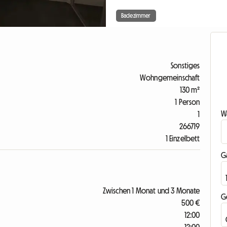
Badezimmer
Sonstiges
Wohngemeinschaft
130 m²
1 Person
Wa
1
266719
1 Einzelbett
G
Zwischen 1 Monat und 3 Monate
G
500 €
12:00