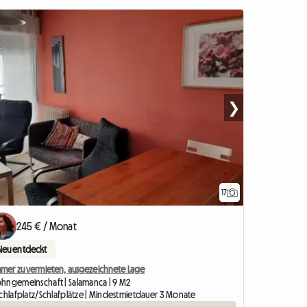
❯
17
245 € / Monat
Neu entdeckt
mmer zu vermieten, ausgezeichnete Lage
hngemeinschaft | Salamanca | 9 M2
Schlafplatz/Schlafplätze | Mindestmietdauer 3 Monate