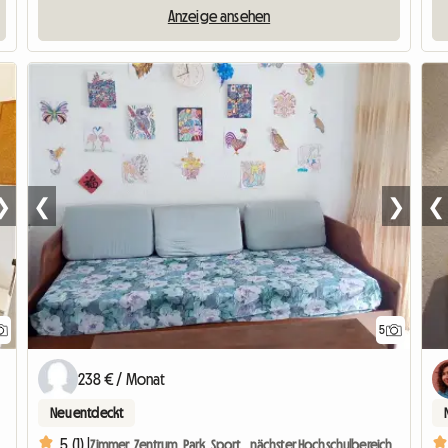
Anzeige ansehen
❯
❮
❯
❮
5
238 € / Monat
Neu entdeckt
5 (1) |
Zimmer, Zentrum, Park. Sport...nächster Hochschulbereich