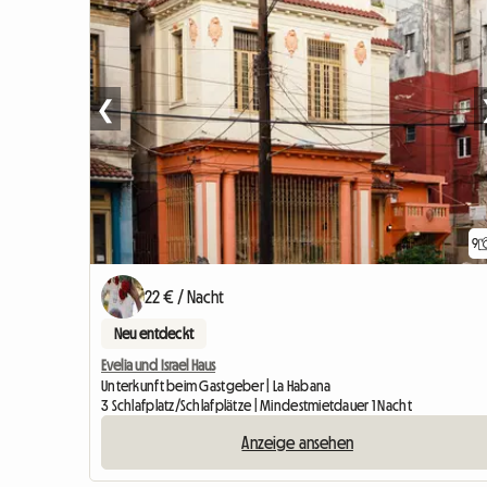
❮
9
22 € / Nacht
Neu entdeckt
Evelia und Israel Haus
Unterkunft beim Gastgeber | La Habana
3 Schlafplatz/Schlafplätze | Mindestmietdauer 1 Nacht
Anzeige ansehen