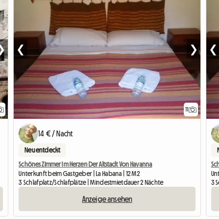
❯
❮
❯
❮
11
14 € / Nacht
Neu entdeckt
Schönes Zimmer Im Herzen Der Altstadt Von Havanna
Sc
Unterkunft beim Gastgeber | La Habana | 12 M2
Un
3 Schlafplatz/Schlafplätze | Mindestmietdauer 2 Nächte
3 
Anzeige ansehen