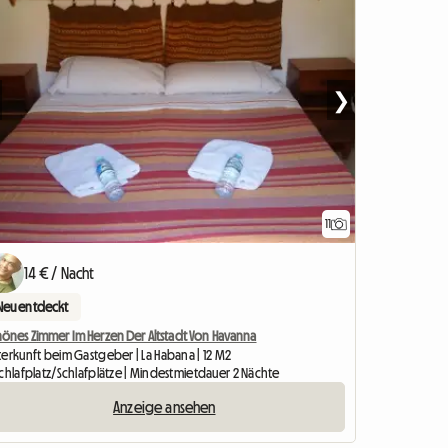
❯
11
14 € / Nacht
Neu entdeckt
hönes Zimmer Im Herzen Der Altstadt Von Havanna
terkunft beim Gastgeber | La Habana | 12 M2
Schlafplatz/Schlafplätze | Mindestmietdauer 2 Nächte
Anzeige ansehen