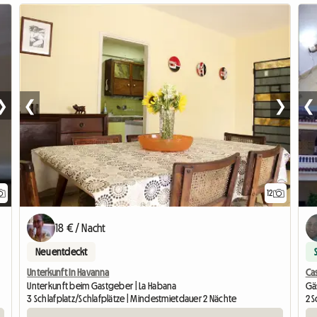
❯
❮
❯
❮
12
18 € / Nacht
Neu entdeckt
Unterkunft In Havanna
Cas
Unterkunft beim Gastgeber | La Habana
Gä
3 Schlafplatz/Schlafplätze | Mindestmietdauer 2 Nächte
2 S