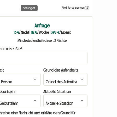
Alle 5 Fotos anzeigen
Sonstiges
Anfrage
16 €
/ Nacht
|
112 €
/ Woche
|
398 €
/ Monat
Mindestaufenthaltsdauer: 2 Nächte
nn reisen Sie?
ast
Grund des Aufenthalts
eburtsjahr
Aktuelle Situation
hreibe eine Nachricht und erkläre den Grund für