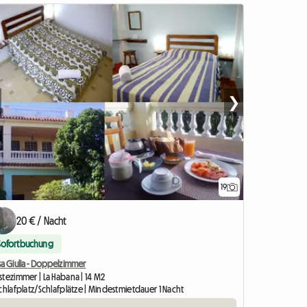
❯
19
20 € / Nacht
Sofortbuchung
a Giulia - Doppelzimmer
stezimmer | La Habana | 14 M2
chlafplatz/Schlafplätze | Mindestmietdauer 1 Nacht