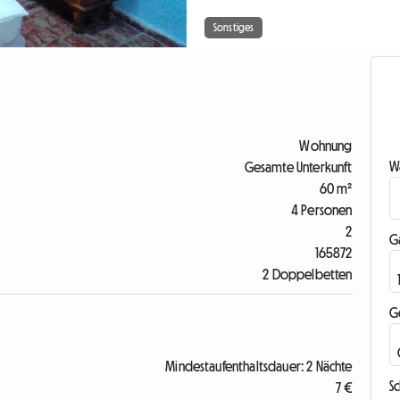
Sonstiges
Wohnung
Wa
Gesamte Unterkunft
60 m²
4 Personen
2
G
165872
2 Doppelbetten
G
Mindestaufenthaltsdauer: 2 Nächte
Sc
7 €