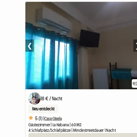
❮
8
18 € / Nacht
Neu entdeckt
5 (1) |
Casa Gisela
Gästezimmer | La Habana | 60 M2
4 Schlafplatz/Schlafplätze | Mindestmietdauer 1 Nacht