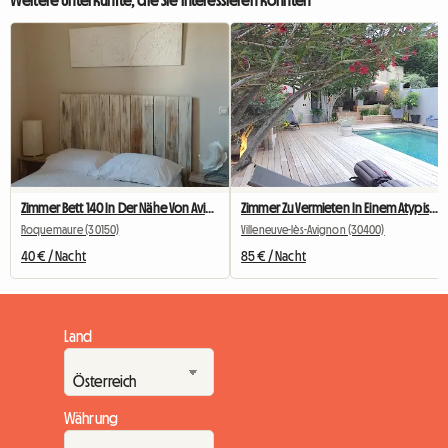
Weitere Unterkünfte, die Sie interessieren könnten
Zimmer Bett 140 In Der Nähe Von Avignon Orange 20 Mn Von Marcoule
Zimmer Zu Vermieten In Einem Atypischen Haus (Kopie)
Roquemaure (30150)
Villeneuve-lès-Avignon (30400)
40 € / Nacht
85 € / Nacht
Land
Währung