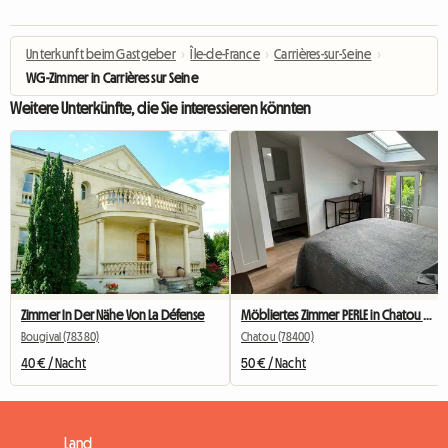
Unterkunft beim Gastgeber
›
Île-de-France
›
Carrières-sur-Seine
›
WG-Zimmer in Carrières sur Seine
Weitere Unterkünfte, die Sie interessieren könnten
Zimmer In Der Nähe Von La Défense
Möbliertes Zimmer PERLE in Chatou mit eigenem Bad
Bougival (78380)
Chatou (78400)
40 € / Nacht
50 € / Nacht
Land