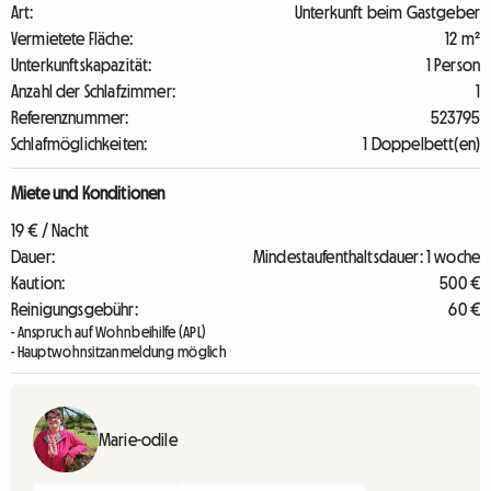
Art:
Unterkunft beim Gastgeber
Vermietete Fläche:
12 m²
Unterkunftskapazität:
1 Person
Anzahl der Schlafzimmer:
1
Referenznummer:
523795
Schlafmöglichkeiten:
1 Doppelbett(en)
Miete und Konditionen
19 € / Nacht
Dauer:
Mindestaufenthaltsdauer: 1 woche
Kaution:
500 €
Reinigungsgebühr:
60 €
- Anspruch auf Wohnbeihilfe (APL)
- Hauptwohnsitzanmeldung möglich
Marie-odile