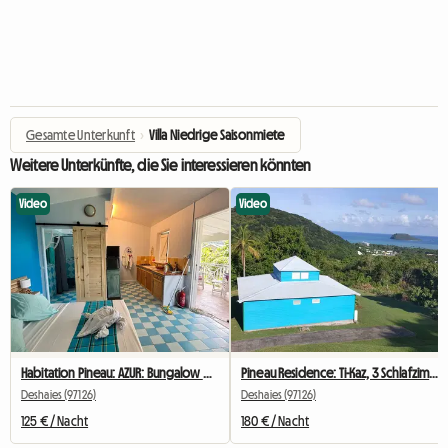
Gesamte Unterkunft
›
Villa Niedrige Saisonmiete
Weitere Unterkünfte, die Sie interessieren könnten
Video
Video
Habitation Pineau: AZUR: Bungalow mit Meerblick und privatem Whirlpool
Pineau Residence: Ti-Kaz, 3 Schlafzimmer, Meerblick und Whirlpool
Deshaies (97126)
Deshaies (97126)
125 € / Nacht
180 € / Nacht