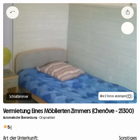
Alle 2 Fotos anzeigen
Schlafzimmer
Vermietung Eines Möblierten Zimmers (Chenôve - 21300)
Automatische Übersetzung
-
Originaltitel
5
4
Art der Unterkunft:
Sonstiges