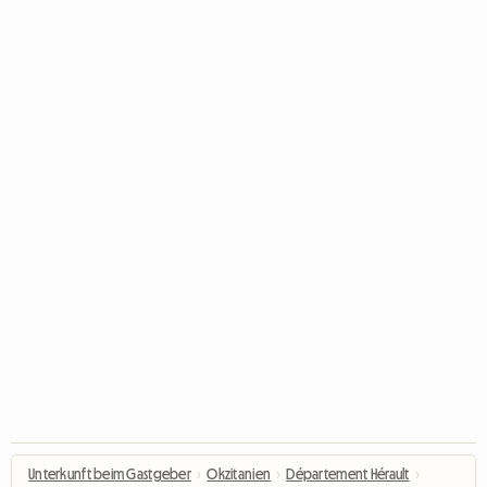
Unterkunft beim Gastgeber
›
Okzitanien
›
Département Hérault
›