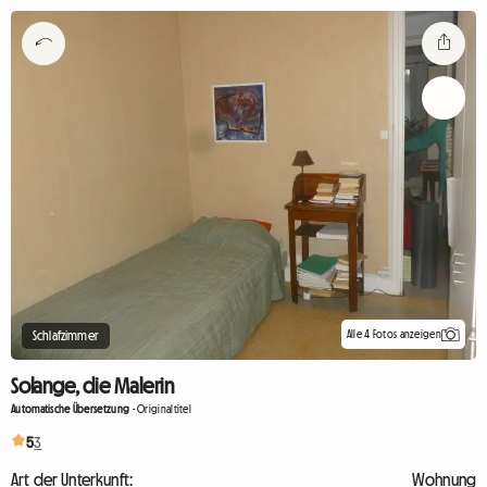
Alle 4 Fotos anzeigen
Schlafzimmer
Solange, die Malerin
Automatische Übersetzung
-
Originaltitel
5
3
Art der Unterkunft:
Wohnung