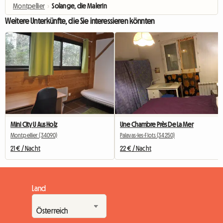
Montpellier
›
Solange, die Malerin
Weitere Unterkünfte, die Sie interessieren könnten
Mini City U Aus Holz
Une Chambre Près De La Mer
Montpellier (34090)
Palavas-les-Flots (34250)
21 € / Nacht
22 € / Nacht
Land