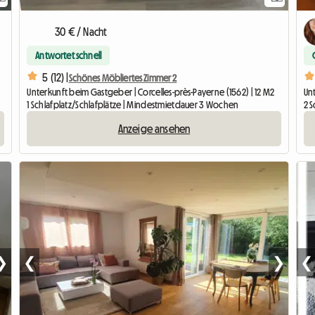
30 € / Nacht
Antwortet schnell
5 (12) |
Schönes Möbliertes Zimmer 2
Unterkunft beim Gastgeber | Corcelles-près-Payerne (1562) | 12 M2
Unt
1 Schlafplatz/Schlafplätze | Mindestmietdauer 3 Wochen
2 
Anzeige ansehen
❯
❮
❯
❮