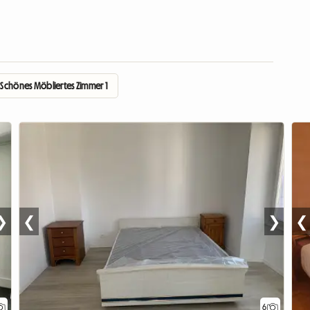
Schönes Möbliertes Zimmer 1
❯
❮
❯
❮
6