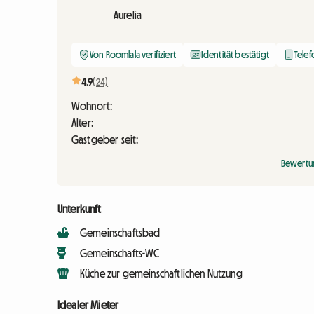
Aurelia
Von Roomlala verifiziert
Identität bestätigt
Telef
4.9
(24)
Wohnort:
Alter:
Gastgeber seit:
Bewertu
Unterkunft
Gemeinschaftsbad
Gemeinschafts-WC
Küche zur gemeinschaftlichen Nutzung
Idealer Mieter