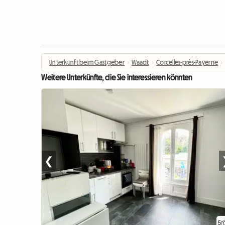
Unterkunft beim Gastgeber
›
Waadt
›
Corcelles-près-Payerne
›
Weitere Unterkünfte, die Sie interessieren könnten
❮
5