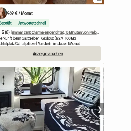
969 € / Monat
Geprüft
Antwortet schnell
5 (8) |
Zimmer 2 mit Charme eingerichtet, 15 Minuten von Freiburg entfernt
erkunft beim Gastgeber | Gibloux (1727) | 100 M2
Schlafplatz/Schlafplätze | Mindestmietdauer 1 Monat
Anzeige ansehen
❯