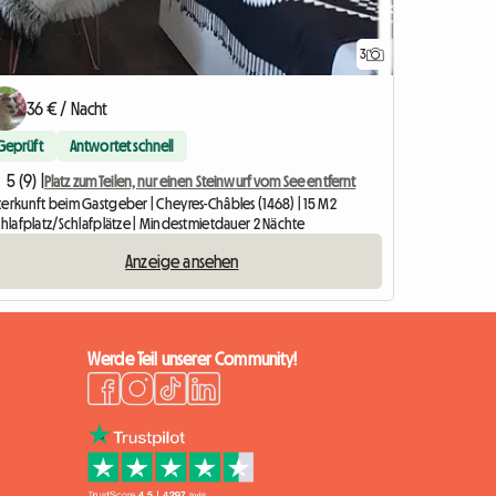
3
36 € / Nacht
Geprüft
Antwortet schnell
5 (9) |
Platz zum Teilen, nur einen Steinwurf vom See entfernt
terkunft beim Gastgeber | Cheyres-Châbles (1468) | 15 M2
chlafplatz/Schlafplätze | Mindestmietdauer 2 Nächte
Anzeige ansehen
Werde Teil unserer Community!