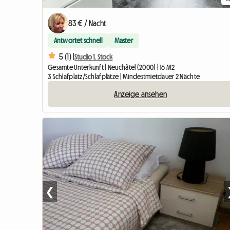
83 € / Nacht
Antwortet schnell
Master
5 (1) |
Studio 1. Stock
Gesamte Unterkunft | Neuchâtel (2000) | 16 M2
3 Schlafplatz/Schlafplätze | Mindestmietdauer 2 Nächte
Anzeige ansehen
❮