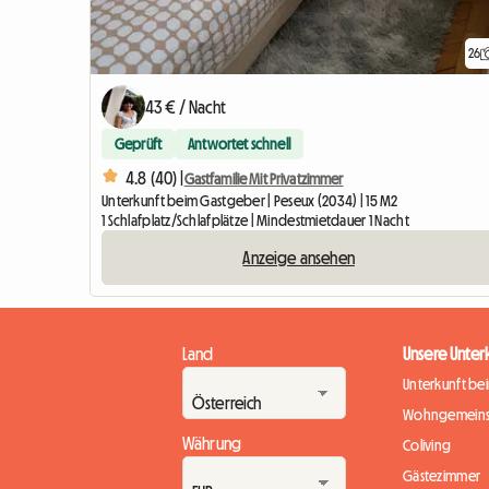
26
43 € / Nacht
Geprüft
Antwortet schnell
4.8 (40) |
Gastfamilie Mit Privatzimmer
Unterkunft beim Gastgeber | Peseux (2034) | 15 M2
1 Schlafplatz/Schlafplätze | Mindestmietdauer 1 Nacht
Anzeige ansehen
Land
Unsere Unter
Unterkunft be
Wohngemeins
Währung
Coliving
Gästezimmer