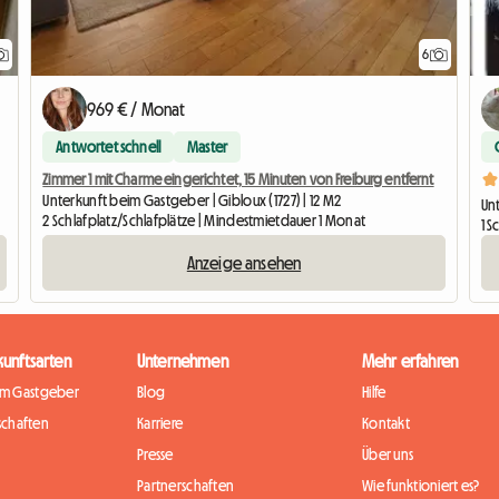
6
969 € / Monat
Antwortet schnell
Master
Zimmer 1 mit Charme eingerichtet, 15 Minuten von Freiburg entfernt
Unterkunft beim Gastgeber | Gibloux (1727) | 12 M2
Un
2 Schlafplatz/Schlafplätze | Mindestmietdauer 1 Monat
1 S
Anzeige ansehen
kunftsarten
Unternehmen
Mehr erfahren
im Gastgeber
Blog
Hilfe
chaften
Karriere
Kontakt
Presse
Über uns
Partnerschaften
Wie funktioniert es?