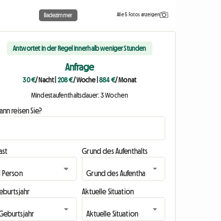
Alle 5 Fotos anzeigen
Badezimmer
Antwortet in der Regel innerhalb weniger Stunden
Anfrage
30 €
/ Nacht
|
208 €
/ Woche
|
884 €
/ Monat
Mindestaufenthaltsdauer: 3 Wochen
nn reisen Sie?
ast
Grund des Aufenthalts
eburtsjahr
Aktuelle Situation