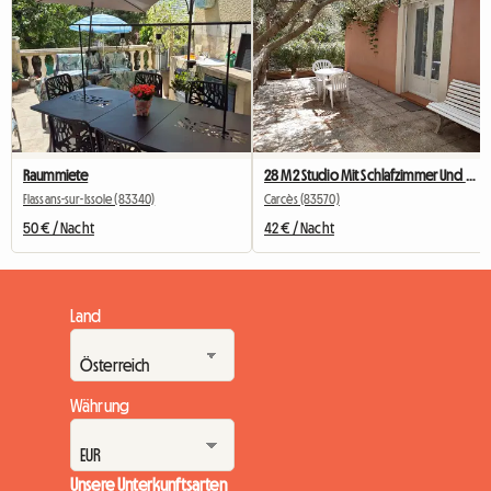
Raummiete
28 M2 Studio Mit Schlafzimmer Und Duschbad
Flassans-sur-Issole (83340)
Carcès (83570)
50 € / Nacht
42 € / Nacht
Land
Währung
Unsere Unterkunftsarten