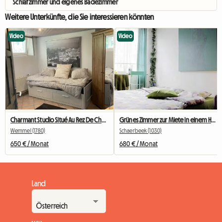
Schlafzimmer und eigenes Badezimmer
Weitere Unterkünfte, die Sie interessieren könnten
Video
Video
Charmant Studio Situé Au Rez De Chaussée
Grünes Zimmer zur Miete in einem Haus in Brüssel
Wemmel (1780)
Schaerbeek (1030)
650 € / Monat
680 € / Monat
Land