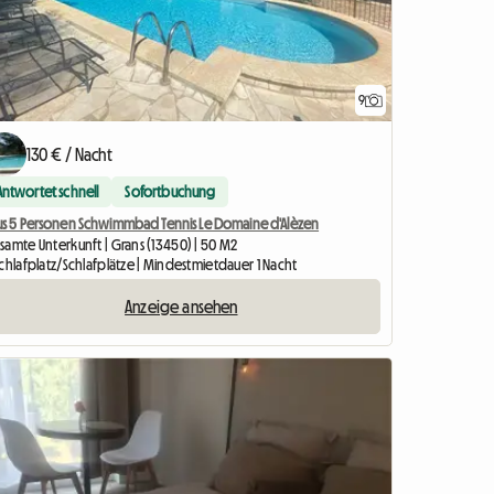
9
130 € / Nacht
Antwortet schnell
Sofortbuchung
us 5 Personen Schwimmbad Tennis Le Domaine d'Alèzen
samte Unterkunft | Grans (13450) | 50 M2
chlafplatz/Schlafplätze | Mindestmietdauer 1 Nacht
Anzeige ansehen