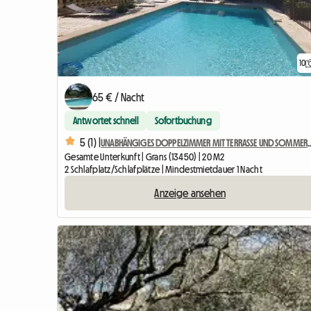
10
65 € / Nacht
Antwortet schnell
Sofortbuchung
5 (1) |
UNABHÄNGIGES DOPPELZIMMER MIT 
Gesamte Unterkunft | Grans (13450) | 20 M2
2 Schlafplatz/Schlafplätze | Mindestmietdauer 1 Nacht
Anzeige ansehen