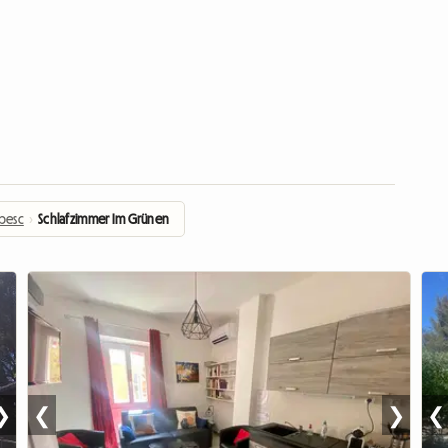
besc
›
Schlafzimmer Im Grünen
❯
❮
❯
❮