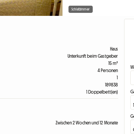
Schlafzimmer
Haus
Unterkunft beim Gastgeber
15 m²
Wa
4 Personen
1
189838
G
1 Doppelbett(en)
G
Zwischen 2 Wochen und 12 Monate