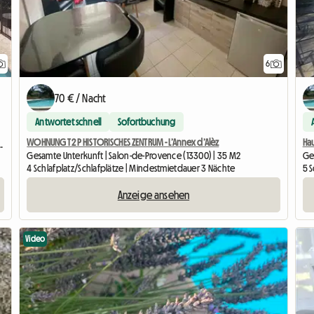
6
70 € / Nacht
Antwortet schnell
Sofortbuchung
WOHNUNG T2 P HISTORISCHES ZENTRUM - L’Annex d’Alèz
Ha
TERRASSE UND SOMMERKÜCHE
Gesamte Unterkunft | Salon-de-Provence (13300) | 35 M2
Ge
4 Schlafplatz/Schlafplätze | Mindestmietdauer 3 Nächte
5 S
Anzeige ansehen
Video