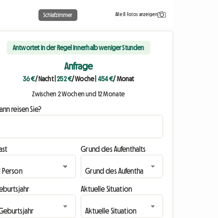
Alle 8 Fotos anzeigen
Schlafzimmer
Antwortet in der Regel innerhalb weniger Stunden
Anfrage
36 €
/ Nacht
|
252 €
/ Woche
|
454 €
/ Monat
Zwischen 2 Wochen und 12 Monate
nn reisen Sie?
ast
Grund des Aufenthalts
eburtsjahr
Aktuelle Situation