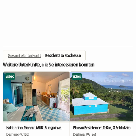
Gesamte Unterkunft
›
Residenz La Rocheuse
Weitere Unterkünfte, die Sie interessieren könnten
Video
Video
Habitation Pineau: AZUR: Bungalow mit Meerblick und privatem Whirlpool
Pineau Residence: Ti-Kaz, 3 Schlafzimmer, Meerblick und Whirlpool
Deshaies (97126)
Deshaies (97126)