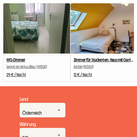
WG-Zimmer
Zimmer für Studenten, Haus mit Garten
Segré-en-Anjou Bleu (49500)
Avrillé (49240)
29 € / Nacht
12 € / Nacht
Land
Währung