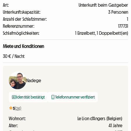
Art:
Unterkunft beim Gastgeber
Unterkunftskapazität:
3 Personen
Anzahl der Schlafzimmer:
1
Referenznummer:
177731
Schlafmöglichkeiten:
1 Einzelbett, 1 Doppelbett(en)
Miete und Konditionen
30 € / Nacht
Nadege
Identität bestätigt
Telefonnummer verifiziert
5
(24)
Wohnort:
Le Lion d'Angers (Belgien)
Alter:
41 Jahre