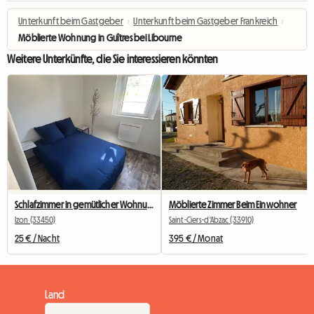
Unterkunft beim Gastgeber
›
Unterkunft beim Gastgeber Frankreich
›
Möblierte Wohnung in Guîtres bei Libourne
Weitere Unterkünfte, die Sie interessieren könnten
Schlafzimmer in gemütlicher Wohnung
Möblierte Zimmer Beim Einwohner
Izon (33450)
Saint-Ciers-d'Abzac (33910)
25 € / Nacht
395 € / Monat
Land