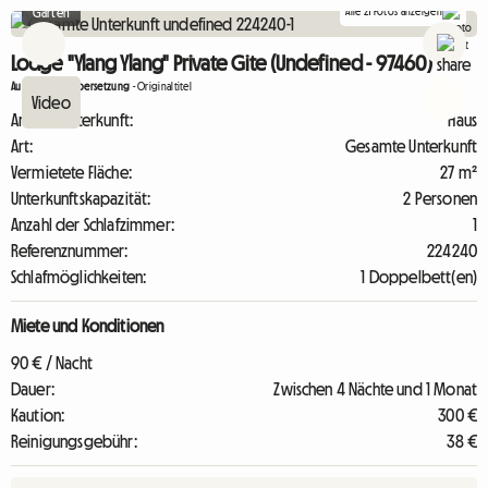
Alle 21 Fotos anzeigen
Garten
Lodge "Ylang Ylang" Private Gite (Undefined - 97460)
Automatische Übersetzung
-
Originaltitel
Art der Unterkunft:
Haus
Art:
Gesamte Unterkunft
Vermietete Fläche:
27 m²
Unterkunftskapazität:
2 Personen
Anzahl der Schlafzimmer:
1
Referenznummer:
224240
Schlafmöglichkeiten:
1 Doppelbett(en)
Miete und Konditionen
90 € / Nacht
Dauer:
Zwischen 4 Nächte und 1 Monat
Kaution:
300 €
Reinigungsgebühr:
38 €