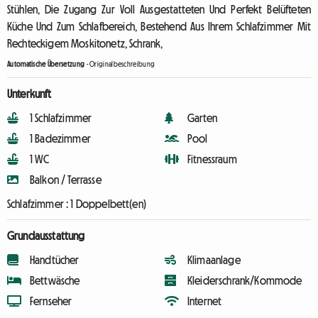
Stühlen, Die Zugang Zur Voll Ausgestatteten Und Perfekt Belüfteten
Küche Und Zum Schlafbereich, Bestehend Aus Ihrem Schlafzimmer Mit
Rechteckigem Moskitonetz, Schrank,
Automatische Übersetzung
-
Originalbeschreibung
Unterkunft
1 Schlafzimmer
Garten
1 Badezimmer
Pool
1 WC
Fitnessraum
Balkon / Terrasse
Schlafzimmer :
1 Doppelbett(en)
Grundausstattung
Handtücher
Klimaanlage
Bettwäsche
Kleiderschrank/Kommode
Fernseher
Internet