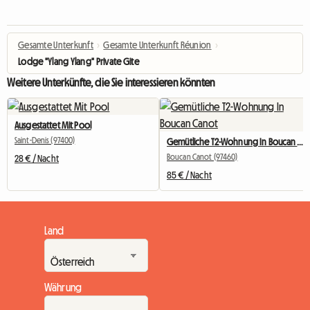
Gesamte Unterkunft
›
Gesamte Unterkunft Réunion
›
Lodge "Ylang Ylang" Private Gite
Weitere Unterkünfte, die Sie interessieren könnten
Ausgestattet Mit Pool
Saint-Denis (97400)
Gemütliche T2-Wohnung In Boucan Canot
Boucan Canot (97460)
28 € / Nacht
85 € / Nacht
Land
Währung