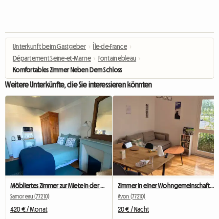
Unterkunft beim Gastgeber
›
Île-de-France
›
Département Seine-et-Marne
›
Fontainebleau
›
Komfortables Zimmer Neben Dem Schloss
Weitere Unterkünfte, die Sie interessieren könnten
Möbliertes Zimmer zur Miete in der Nähe von Fontainebleau
Zimmer in einer Wohngemeinschaft in der Nähe von Fontainebleau verfügbar
Samoreau (77210)
Avon (77210)
420 € / Monat
20 € / Nacht