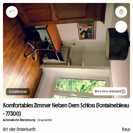
Alle 6 Fotos anzeigen
Schlafzimmer
Komfortables Zimmer Neben Dem Schloss (Fontainebleau
- 77300)
Automatische Übersetzung
-
Originaltitel
Art der Unterkunft:
Haus