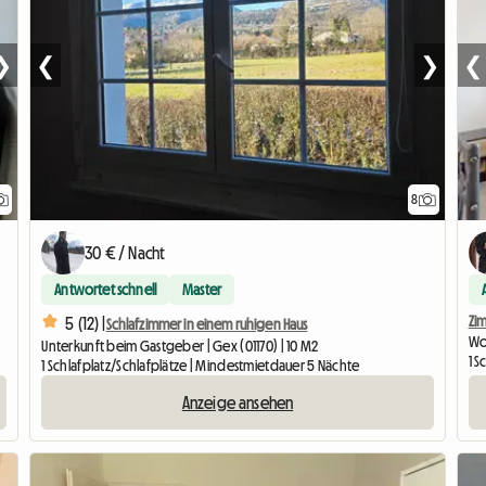
❯
❮
❯
❮
8
30 € / Nacht
Antwortet schnell
Master
Zi
5 (12) |
Schlafzimmer in einem ruhigen Haus
Woh
Unterkunft beim Gastgeber | Gex (01170) | 10 M2
1 S
1 Schlafplatz/Schlafplätze | Mindestmietdauer 5 Nächte
Anzeige ansehen