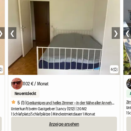
❯
❮
❯
❮
6
1102 € / Monat
Neu entdeckt
Zim
5 (1) |
Geräumiges und helles Zimmer – in der Nähe aller Annehmlichkeiten
Un
Unterkunft beim Gastgeber | Lancy (1212) | 20 M2
1 S
1 Schlafplatz/Schlafplätze | Mindestmietdauer 1 Monat
Anzeige ansehen