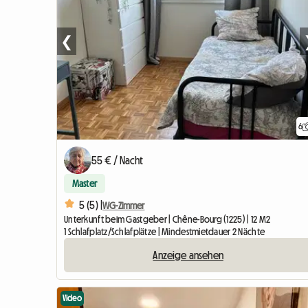
❮
6
55 € / Nacht
Master
5 (5) |
WG-Zimmer
Unterkunft beim Gastgeber | Chêne-Bourg (1225) | 12 M2
1 Schlafplatz/Schlafplätze | Mindestmietdauer 2 Nächte
Anzeige ansehen
Video