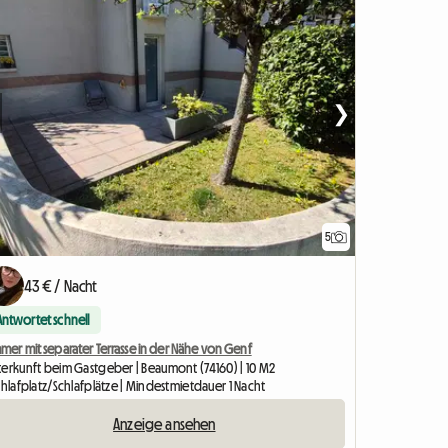
❯
5
43 € / Nacht
Antwortet schnell
mer mit separater Terrasse in der Nähe von Genf
terkunft beim Gastgeber | Beaumont (74160) | 10 M2
chlafplatz/Schlafplätze | Mindestmietdauer 1 Nacht
Anzeige ansehen