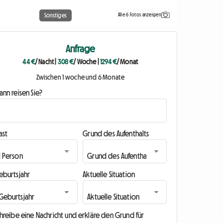
Alle 6 Fotos anzeigen
Sonstiges
Anfrage
44 €
/ Nacht
|
308 €
/ Woche
|
1294 €
/ Monat
Zwischen 1 woche und 6 Monate
nn reisen Sie?
ast
Grund des Aufenthalts
eburtsjahr
Aktuelle Situation
hreibe eine Nachricht und erkläre den Grund für