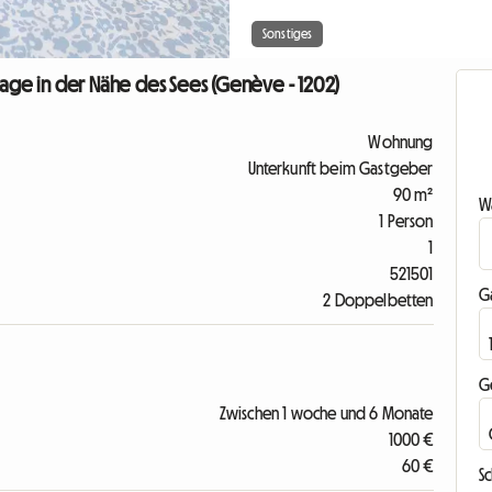
Sonstiges
Lage in der Nähe des Sees (Genève - 1202)
Wohnung
Unterkunft beim Gastgeber
90 m²
Wa
1 Person
1
521501
G
2 Doppelbetten
G
Zwischen 1 woche und 6 Monate
1000 €
60 €
Sc