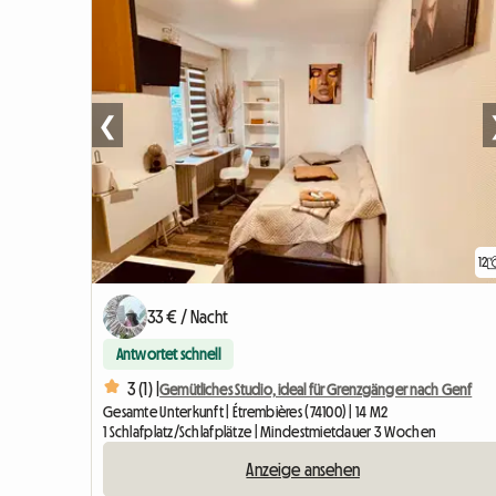
❮
12
33 € / Nacht
Antwortet schnell
3 (1) |
Gemütliches Studio, ideal für Grenzgänger nach Genf
Gesamte Unterkunft | Étrembières (74100) | 14 M2
1 Schlafplatz/Schlafplätze | Mindestmietdauer 3 Wochen
Anzeige ansehen