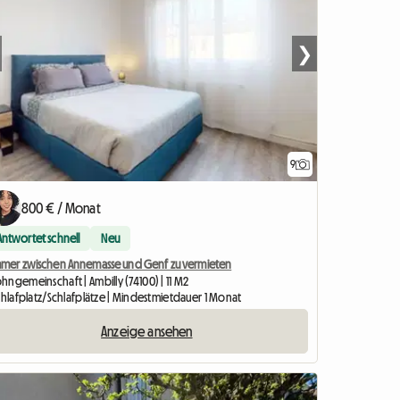
❯
9
800 € / Monat
Antwortet schnell
Neu
mmer zwischen Annemasse und Genf zu vermieten
ngemeinschaft | Ambilly (74100) | 11 M2
chlafplatz/Schlafplätze | Mindestmietdauer 1 Monat
Anzeige ansehen