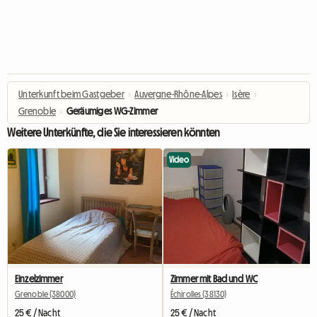
Unterkunft beim Gastgeber
›
Auvergne-Rhône-Alpes
›
Isère
›
Grenoble
›
Geräumiges WG-Zimmer
Weitere Unterkünfte, die Sie interessieren könnten
Video
Einzelzimmer
Zimmer mit Bad und WC
Grenoble (38000)
Échirolles (38130)
25 € / Nacht
25 € / Nacht