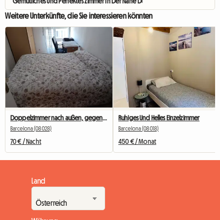
Gemütliches Und Perfektes Zimmer In Der Nähe Des Passeig De Gracia (RH27-R5)
Weitere Unterkünfte, die Sie interessieren könnten
Doppelzimmer nach außen, gegenüber dem Camp Nou
Ruhiges Und Helles Einzelzimmer
Barcelona (08028)
Barcelona (08018)
70 € / Nacht
450 € / Monat
Land