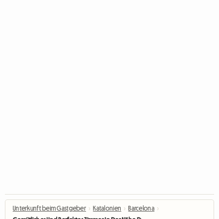
Unterkunft beim Gastgeber
›
Katalonien
›
Barcelona
›