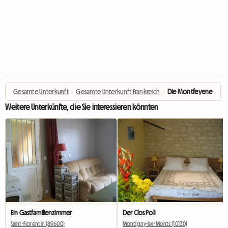
Gesamte Unterkunft
›
Gesamte Unterkunft Frankreich
›
Die Montfeyene
Weitere Unterkünfte, die Sie interessieren könnten
Ein Gastfamilienzimmer
Der Clos Poli
Saint-Florentin (89600)
Montigny-les-Monts (10130)