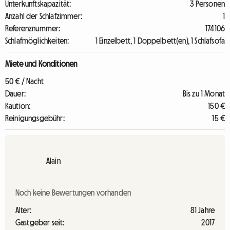
Unterkunftskapazität:
3 Personen
Anzahl der Schlafzimmer:
1
Referenznummer:
174106
Schlafmöglichkeiten:
1 Einzelbett, 1 Doppelbett(en), 1 Schlafsofa
Miete und Konditionen
50 € / Nacht
Dauer:
Bis zu 1 Monat
Kaution:
150 €
Reinigungsgebühr:
15 €
Alain
Noch keine Bewertungen vorhanden
Alter:
81 Jahre
Gastgeber seit:
2017