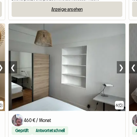
Anzeige ansehen
❯
❮
❯
❮
6
460 € / Monat
Geprüft
Antwortet schnell