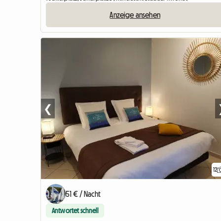
Anzeige ansehen
❮
12
51 € / Nacht
Antwortet schnell