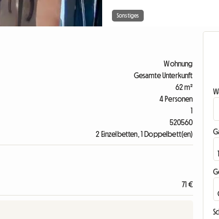
Sonstiges
Wohnung
Gesamte Unterkunft
62 m²
Wa
4 Personen
1
520560
G
2 Einzelbetten, 1 Doppelbett(en)
G
71 €
Sc