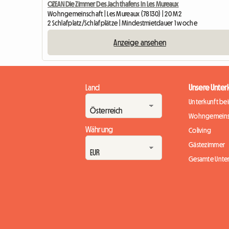
OZEAN Die Zimmer Des Jachthafens In Les Mureaux
Wohngemeinschaft | Les Mureaux (78130) | 20 M2
2 Schlafplatz/Schlafplätze | Mindestmietdauer 1 woche
Anzeige ansehen
Land
Unsere Unter
Unterkunft be
Wohngemeins
Währung
Coliving
Gästezimmer
Gesamte Unte