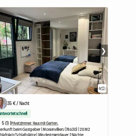
❯
6
35 € / Nacht
Antwortet schnell
5 (1) |
Privatzimmer, Haus mit Garten.
erkunft beim Gastgeber | Morainvilliers (78630) | 20 M2
chlafplatz/Schlafplätze | Mindestmietdauer 2 Nächte