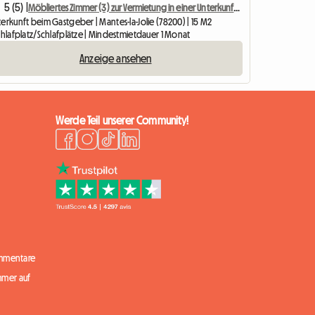
5 (5) |
Möbliertes Zimmer (3) zur Vermietung in einer Unterkunft beim Gastgeber
erkunft beim Gastgeber | Mantes-la-Jolie (78200) | 15 M2
chlafplatz/Schlafplätze | Mindestmietdauer 1 Monat
Anzeige ansehen
Werde Teil unserer Community!
mmentare
mmer auf