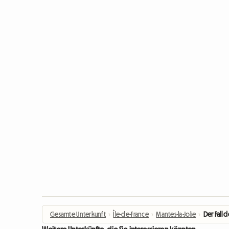
Gesamte Unterkunft
›
Île-de-France
›
Mantes-la-Jolie
›
Der Fall 