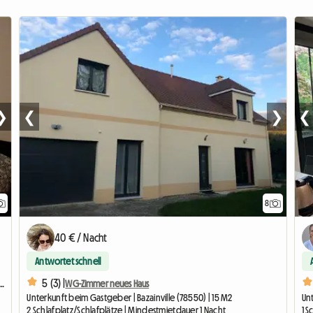
❯
❮
❯
❮
8
40 € / Nacht
Antwortet schnell
5 (3) |
 für Studenten, APL-berechtigt, Bahnhofsnähe
WG-Zimmer neues Haus
Unterkunft beim Gastgeber | Bazainville (78550) | 15 M2
Unt
2 Schlafplatz/Schlafplätze | Mindestmietdauer 1 Nacht
1 S