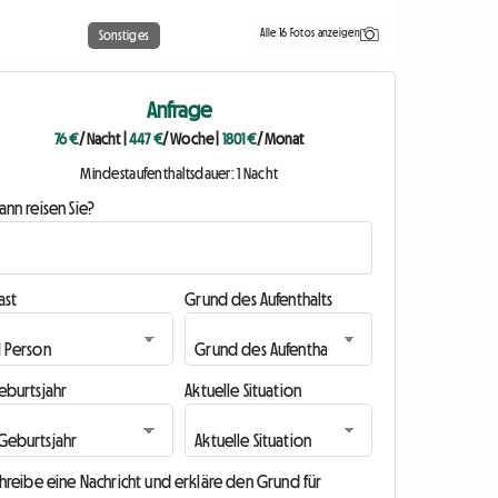
Alle 16 Fotos anzeigen
Sonstiges
Anfrage
76 €
/ Nacht
|
447 €
/ Woche
|
1801 €
/ Monat
Mindestaufenthaltsdauer: 1 Nacht
nn reisen Sie?
ast
Grund des Aufenthalts
eburtsjahr
Aktuelle Situation
hreibe eine Nachricht und erkläre den Grund für