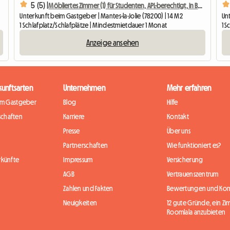
5 (5) |
Möbliertes Zimmer (1) für Studenten, APL-berechtigt, in Bahnhofsnähe..
Unterkunft beim Gastgeber | Mantes-la-Jolie (78200) | 14 M2
Unt
1 Schlafplatz/Schlafplätze | Mindestmietdauer 1 Monat
1 S
Anzeige ansehen
kunftsarten
Unternehmen
Mehr erfahren
im Gastgeber
Blog
Hilfe
chaften
Karriere
Kontakt
Presse
Über uns
Partnerschaften
Wie funktioniert es?
rkünfte
Impressum
Versicherung
AGB
Vertrauenszentrum
Zahlen und Fakten
Bewertungen und Ko
Neuigkeiten
12 gute Gründe, ein Zi
Roomlala anzubieten