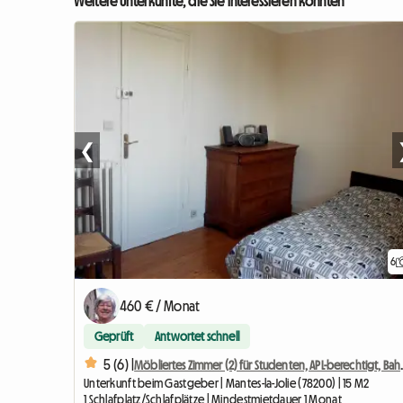
Weitere Unterkünfte, die Sie interessieren könnten
❮
6
460 € / Monat
Geprüft
Antwortet schnell
5 (6) |
Möbliertes Zimmer (2)
Unterkunft beim Gastgeber | Mantes-la-Jolie (78200) | 15 M2
1 Schlafplatz/Schlafplätze | Mindestmietdauer 1 Monat