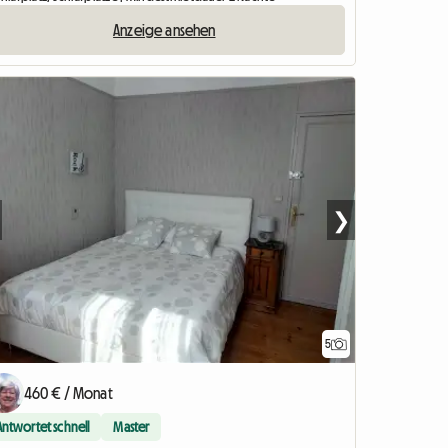
Anzeige ansehen
❯
5
460 € / Monat
Antwortet schnell
Master