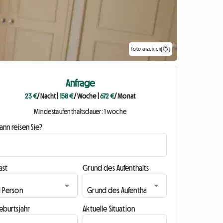
Foto anzeigen
Anfrage
23 €
/ Nacht
|
158 €
/ Woche
|
672 €
/ Monat
Mindestaufenthaltsdauer: 1 woche
nn reisen Sie?
ast
Grund des Aufenthalts
eburtsjahr
Aktuelle Situation