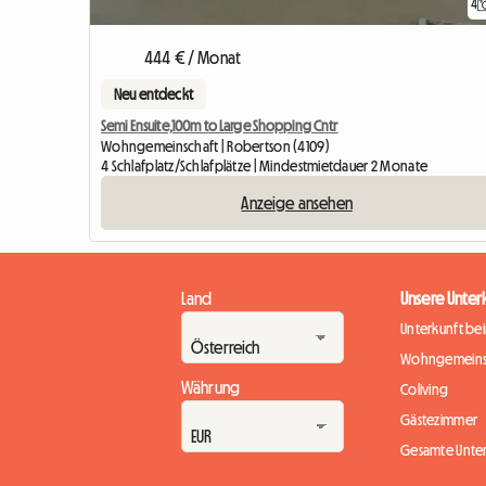
4
444 € / Monat
Neu entdeckt
Semi Ensuite,100m to Large Shopping Cntr
Wohngemeinschaft | Robertson (4109)
4 Schlafplatz/Schlafplätze | Mindestmietdauer 2 Monate
Anzeige ansehen
Land
Unsere Unter
Unterkunft be
Wohngemeins
Währung
Coliving
Gästezimmer
Gesamte Unte