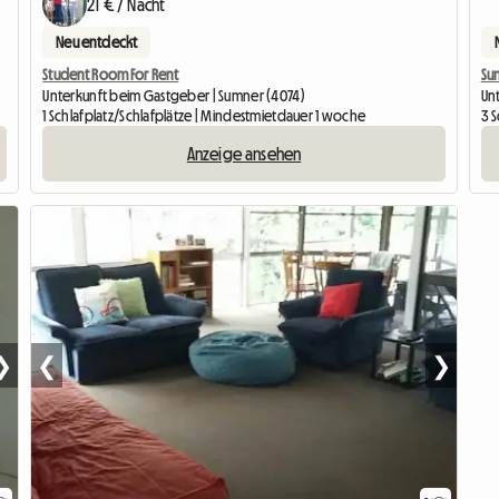
21 € / Nacht
Neu entdeckt
Student Room For Rent
Su
Unterkunft beim Gastgeber | Sumner (4074)
Un
1 Schlafplatz/Schlafplätze | Mindestmietdauer 1 woche
3 
Anzeige ansehen
❯
❮
❯