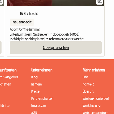
2
15 € / Nacht
Neu entdeckt
Room For The Summer.
Unterkunft beim Gastgeber | Indooroopilly (4068)
1 Schlafplatz/Schlafplätze | Mindestmietdauer 1 woche
Anzeige ansehen
kunftsarten
Unternehmen
Mehr erfahren
im Gastgeber
Blog
Hilfe
chaften
Karriere
Kontakt
Presse
Über uns
Partnerschaften
Wie funktioniert es?
rkünfte
Impressum
Versicherung
AGB
Vertrauenszentrum