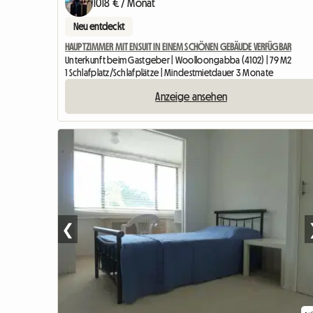
1018 € / Monat
Neu entdeckt
HAUPTZIMMER MIT ENSUIT IN EINEM SCHÖNEN GEBÄUDE VERFÜGBAR
Unterkunft beim Gastgeber | Woolloongabba (4102) | 79 M2
1 Schlafplatz/Schlafplätze | Mindestmietdauer 3 Monate
Anzeige ansehen
❮