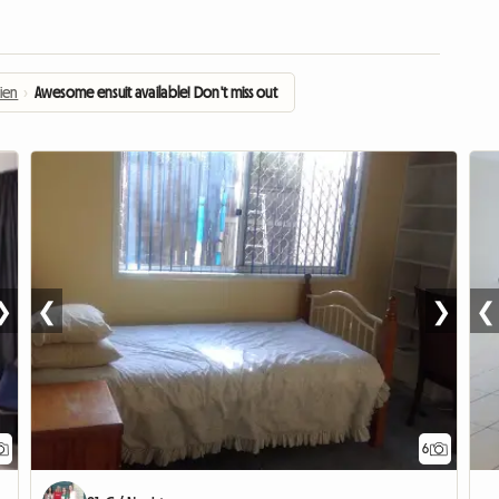
ien
›
Awesome ensuit available! Don't miss out
❯
❮
❯
❮
6