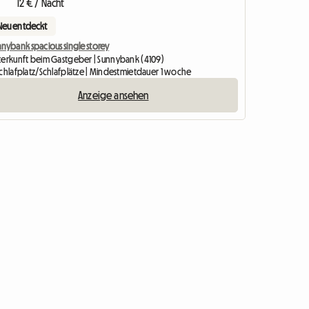
12 € / Nacht
Neu entdeckt
nnybank spacious single storey
terkunft beim Gastgeber | Sunnybank (4109)
Schlafplatz/Schlafplätze | Mindestmietdauer 1 woche
Anzeige ansehen