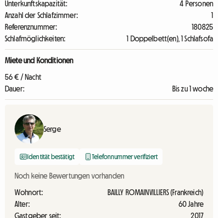
Unterkunftskapazität:
4 Personen
Anzahl der Schlafzimmer:
1
Referenznummer:
180825
Schlafmöglichkeiten:
1 Doppelbett(en), 1 Schlafsofa
Miete und Konditionen
56 € / Nacht
Dauer:
Bis zu 1 woche
Serge
Identität bestätigt
Telefonnummer verifiziert
Noch keine Bewertungen vorhanden
Wohnort:
BAILLY ROMAINVILLIERS (Frankreich)
Alter:
60 Jahre
Gastgeber seit:
2017