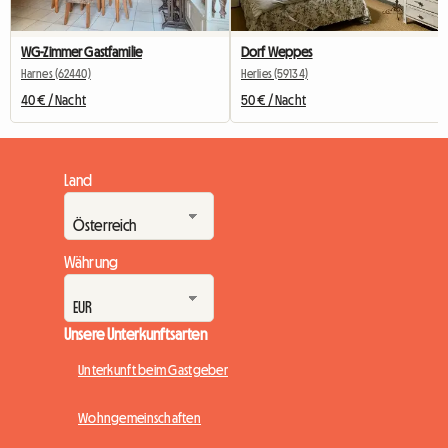
WG-Zimmer Gastfamilie
Dorf Weppes
Harnes (62440)
Herlies (59134)
40 € / Nacht
50 € / Nacht
Land
Währung
Unsere Unterkunftsarten
Unterkunft beim Gastgeber
Wohngemeinschaften