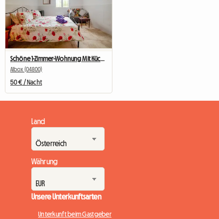
Schöne 1-Zimmer-Wohnung Mit Küche Und Pool
Albox (04800)
50 € / Nacht
Land
Währung
Unsere Unterkunftsarten
Unterkunft beim Gastgeber