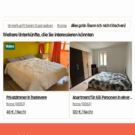
Unterkunft beim Gastgeber
›
Roma
›
Alles grün (kann ich nicht löschen)
Weitere Unterkünfte, die Sie interessieren könnten
Video
Privatzimmer in Trastevere
Apartment für 4/6 Personen in einer ruhigen Gegend
Roma (00153)
Roma (00163)
48 € / Nacht
120 € / Nacht