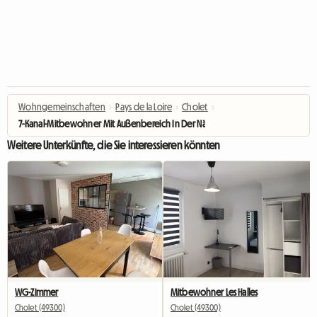
Wohngemeinschaften
›
Pays de la Loire
›
Cholet
›
7-Kanal-Mitbewohner Mit Außenbereich In Der Nähe Von Halles In Einer Ruhigen
Weitere Unterkünfte, die Sie interessieren könnten
WG-Zimmer
Mitbewohner Les Halles
Cholet (49300)
Cholet (49300)