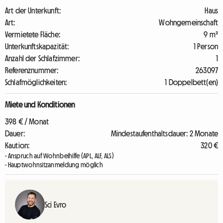
Art der Unterkunft:
Haus
Art:
Wohngemeinschaft
Vermietete Fläche:
9 m²
Unterkunftskapazität:
1 Person
Anzahl der Schlafzimmer:
1
Referenznummer:
263097
Schlafmöglichkeiten:
1 Doppelbett(en)
Miete und Konditionen
398 € / Monat
Dauer:
Mindestaufenthaltsdauer: 2 Monate
Kaution:
320 €
- Anspruch auf Wohnbeihilfe (APL, ALF, ALS)
- Hauptwohnsitzanmeldung möglich
Sci Evro