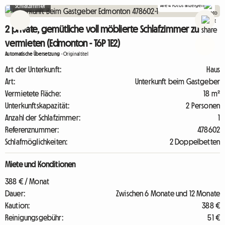
Alle 4 Fotos anzeigen
Schlafzimmer
2 private, gemütliche voll möblierte Schlafzimmer zu
vermieten (Edmonton - T6P 1E2)
Automatische Übersetzung
-
Originaltitel
Art der Unterkunft:
Haus
Art:
Unterkunft beim Gastgeber
Vermietete Fläche:
18 m²
Unterkunftskapazität:
2 Personen
Anzahl der Schlafzimmer:
1
Referenznummer:
478602
Schlafmöglichkeiten:
2 Doppelbetten
Miete und Konditionen
388 € / Monat
Dauer:
Zwischen 6 Monate und 12 Monate
Kaution:
388 €
Reinigungsgebühr:
51 €