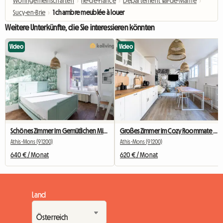
Wohngemeinschaften
›
Île-de-France
›
Département Val-de-Marne
›
Sucy-en-Brie
›
1 chambre meublée à louer
Weitere Unterkünfte, die Sie interessieren könnten
Video
Video
Schönes Zimmer Im Gemütlichen Mitbewohner Nr. 2
Großes Zimmer im Cozy Roommate #5 New York in der Nähe von Olry
Athis-Mons (91200)
Athis-Mons (91200)
640 € / Monat
620 € / Monat
Land