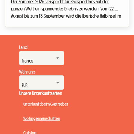
Der Sommer 2026 verspricht für Radsportfans auf der
ganzen Welt ein spannendes Erlebnis zu werden. Vom 22.
August bis zum 13. September wird die Iberische Halbinsel im
Rhythmus der Tritte in die Pedale, heldenhafter
Ausreißversuche und jubelnder Menschenmengen vibrieren.
Die Vuelta 2026, die 81. Ausgabe dieser legendären Grand
Tour, verspricht ein Sportereignis von seltener Intensität. Für
Land
Fans, die das Event hautnah erleben möchten, ist es der Traum
eines Lebens, den Etappen Tag für Tag zu folg...
Währung
Unsere Unterkunftsarten
Unterkunft beim Gastgeber
Wohngemeinschaften
Coliving