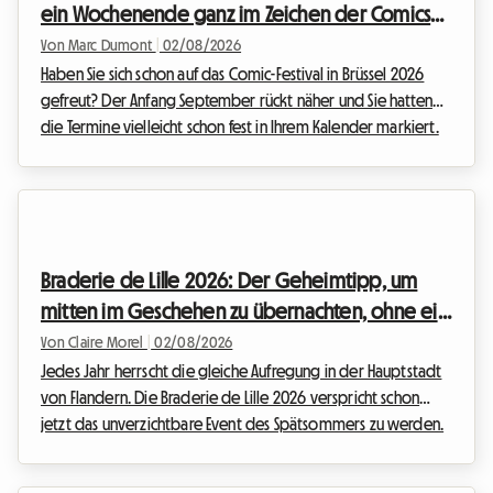
ein Wochenende ganz im Zeichen der Comics
und eine günstige Unterkunft bei Roomlala
Von Marc Dumont
|
02/08/2026
Haben Sie sich schon auf das Comic-Festival in Brüssel 2026
gefreut? Der Anfang September rückt näher und Sie hatten
die Termine vielleicht schon fest in Ihrem Kalender markiert.
Doch eine unerwartete Nachricht hat den belgischen
Kulturkalender durcheinandergebracht. Angesichts dieser
Situation haben wir bei Roomlala beschlossen, Ihren
Aufenthalt neu zu erfinden. Auch wenn die offizielle
Veranstaltung nicht stattfinden wird, strotzt die belgische
Braderie de Lille 2026: Der Geheimtipp, um
Hauptstadt nur so vor permanenten Schätzen für Li...
mitten im Geschehen zu übernachten, ohne ein
Vermögen auszugeben
Von Claire Morel
|
02/08/2026
Jedes Jahr herrscht die gleiche Aufregung in der Hauptstadt
von Flandern. Die Braderie de Lille 2026 verspricht schon
jetzt das unverzichtbare Event des Spätsommers zu werden.
Offiziell für Samstag, den 5. September um 8 Uhr bis Sonntag,
den 6. September um 18 Uhr geplant, wird dieses große