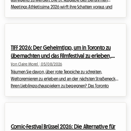
Meetings Athletissima 2026 wirft ihre Schatten voraus und
verspricht, die olympische Hauptstadt erneut zu begeistern.
Wir bei Roomlala wissen, wie sehr der Besuch einer
Veranstaltung dieser Größenordnung das Budget eines
Sportfans schnell belasten kann. Zwischen Tickets, Anreise und
Nebenkosten steigt die Rechnung rasch an. Doch oft ist es die
TIFF 2026: Der Geheimtipp, um in Toronto zu
Unterkunft in Lausanne, die den kritischsten Kostenpu...
übernachten und das Filmfestival zu erleben,
ohne ein Vermögen auszugeben
Von Claire Morel
|
05/08/2026
Träumen Sie davon, über rote Teppiche zu schreiten,
Weltpremieren zu erleben und an der nächsten Straßenecke
Ihren Lieblingsschauspielern zu begegnen? Das Toronto
International Film Festival ist das absolute Highlight des Jahres
für jeden passionierten Cineasten. Die Organisation einer
Reise zu diesem Weltereignis kann jedoch schnell zu einer
finanziellen Herausforderung werden, insbesondere wenn es
um die Unterkunft geht. Bei Roomlala wissen wir, wie wichtig
Comic-Festival Brüssel 2026: Die Alternative für
es ist, einen komfortablen Ausgangsp...