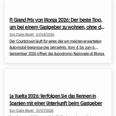
Volksfest die Metropole Lille in einen riesigen Flohmarkt
unter freiem Himmel verwandeln. Doch bei einer solchen
Ausnahmeveranstaltung strömen auch massenhaft Besucher in
F1 Grand Prix von Monza 2026: Der beste Tipp,
die Stadt. Eine Unterkunft zu finden,...
um bei einem Gastgeber zu wohnen, ohne das
Budget zu sprengen
Von Claire Morel
|
01/08/2026
Der Countdown läuft für eines der am meisten erwarteten
Automobil-Ereignisse des Jahrzehnts. Vom 4. bis zum 6.
September 2026 öffnet das Autodromo Nazionale di Monza,
der berühmte „Tempel der Geschwindigkeit“, seine Tore für
den F1 Monza 2026. Jedes Jahr strömen Zehntausende Tifosi
und Motorsport-Fans aus der ganzen Welt in die Lombardei,
um den Motorenklängen zu lauschen. Doch auch wenn das
Spektakel auf der Strecke großartig zu werden verspricht,
kann sich die Planung der Reise – insbesondere ...
La Vuelta 2026: Verfolgen Sie das Rennen in
Spanien mit einer Unterkunft beim Gastgeber
Von Claire Morel
|
31/07/2026