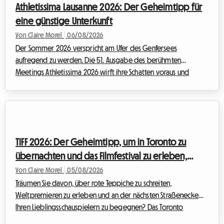
Athletissima Lausanne 2026: Der Geheimtipp für
portugiesische Küste zu entdecken. Ein...
eine günstige Unterkunft
Von Claire Morel
|
06/08/2026
Der Sommer 2026 verspricht am Ufer des Genfersees
aufregend zu werden. Die 51. Ausgabe des berühmten
Meetings Athletissima 2026 wirft ihre Schatten voraus und
verspricht, die olympische Hauptstadt erneut zu begeistern.
Wir bei Roomlala wissen, wie sehr der Besuch einer
Veranstaltung dieser Größenordnung das Budget eines
Sportfans schnell belasten kann. Zwischen Tickets, Anreise und
Nebenkosten steigt die Rechnung rasch an. Doch oft ist es die
TIFF 2026: Der Geheimtipp, um in Toronto zu
Unterkunft in Lausanne, die den kritischsten Kostenpu...
übernachten und das Filmfestival zu erleben,
ohne ein Vermögen auszugeben
Von Claire Morel
|
05/08/2026
Träumen Sie davon, über rote Teppiche zu schreiten,
Weltpremieren zu erleben und an der nächsten Straßenecke
Ihren Lieblingsschauspielern zu begegnen? Das Toronto
International Film Festival ist das absolute Highlight des Jahres