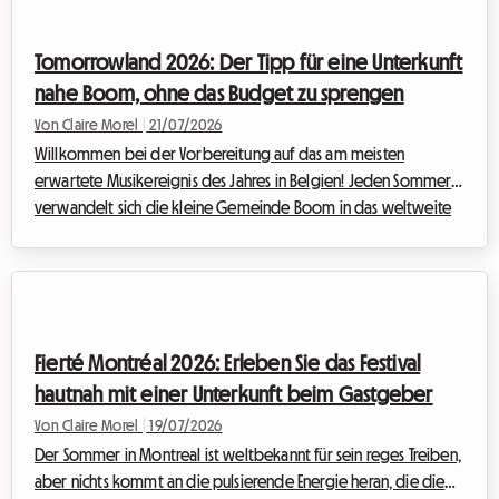
Reisende eine entscheidende Frage: Wie findet man eine
bezahlbare Unterkunft für das ...
Tomorrowland 2026: Der Tipp für eine Unterkunft
nahe Boom, ohne das Budget zu sprengen
Von Claire Morel
|
21/07/2026
Willkommen bei der Vorbereitung auf das am meisten
erwartete Musikereignis des Jahres in Belgien! Jeden Sommer
verwandelt sich die kleine Gemeinde Boom in das weltweite
Epizentrum der elektronischen Musik und lockt Fans aus allen
Teilen der Erde an. Für die kommende Ausgabe ist es für viele
Festivalbesucher bereits eine Herausforderung, eine Unterkunft
für Tomorrowland 2026 zu finden. Wir bei Roomlala wissen,
wie sehr die Suche nach einer bezahlbaren, sicheren und
Fierté Montréal 2026: Erleben Sie das Festival
komfortablen Bleibe schnell zu ...
hautnah mit einer Unterkunft beim Gastgeber
Von Claire Morel
|
19/07/2026
Der Sommer in Montreal ist weltbekannt für sein reges Treiben,
aber nichts kommt an die pulsierende Energie heran, die die