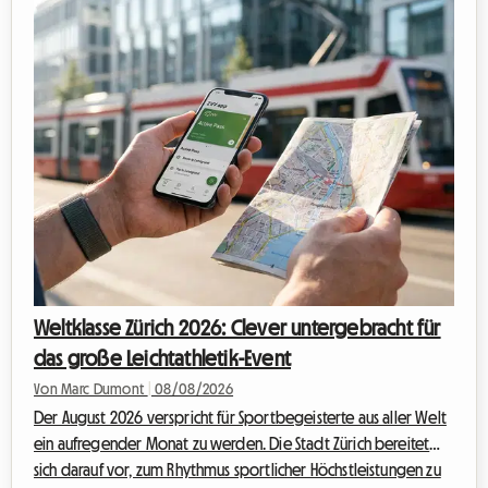
eines Aufenthalts während großer internationaler
Veranstaltungen sein kann. Hotels sind oft Monate im Voraus
ausgebucht und die Preise schießen in die ...
Weltklasse Zürich 2026: Clever untergebracht für
das große Leichtathletik-Event
Von Marc Dumont
|
08/08/2026
Der August 2026 verspricht für Sportbegeisterte aus aller Welt
ein aufregender Monat zu werden. Die Stadt Zürich bereitet
sich darauf vor, zum Rhythmus sportlicher Höchstleistungen zu