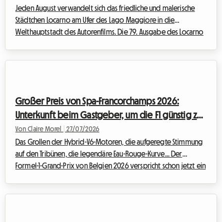
Jeden August verwandelt sich das friedliche und malerische
Städtchen Locarno am Ufer des Lago Maggiore in die
Welthauptstadt des Autorenfilms. Die 79. Ausgabe des Locarno
Film Festival 2026, die vom 5. bis 15. August stattfindet,
verspricht bereits jetzt ein unverzichtbares Ereignis für
Cineasten aus aller Welt zu werden. Auch wenn die Magie vor
der großen Leinwand unbestreitbar ist, kann die
Reisevorbereitung schnell zur Nervenprobe werden,
Großer Preis von Spa-Francorchamps 2026:
besonders wenn es darum geht, eine Unterkunft zu finde...
Unterkunft beim Gastgeber, um die F1 günstig zu
erleben
Von Claire Morel
|
27/07/2026
Das Grollen der Hybrid-V6-Motoren, die aufgeregte Stimmung
auf den Tribünen, die legendäre Eau-Rouge-Kurve... Der
Formel-1-Grand-Prix von Belgien 2026 verspricht schon jetzt ein
unverzichtbares Event für Motorsport-Fans zu werden. Achten
Sie jedoch auf eine wesentliche Änderung in diesem Jahr: Das
Rennen, das historisch gesehen Ende August stattfand, wurde
vorverlegt und findet nun offiziell vom 17. bis 19. Juli 2026 statt.