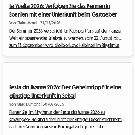
Spektakel auf der Strecke großartig zu werden verspricht,
La Vuelta 2026: Verfolgen Sie das Rennen in
kann sich die Planung der Reise – insbesondere ...
Spanien mit einer Unterkunft beim Gastgeber
Von Claire Morel
|
31/07/2026
Der Sommer 2026 verspricht für Radsportfans auf der ganzen
Welt ein spannendes Erlebnis zu werden. Vom 22. August bis
zum 13. September wird die Iberische Halbinsel im Rhythmus
der Tritte in die Pedale, heldenhafter Ausreißversuche und
jubelnder Menschenmengen vibrieren. Die Vuelta 2026, die 81.
Ausgabe dieser legendären Grand Tour, verspricht ein
Sportereignis von seltener Intensität. Für Fans, die das Event
hautnah erleben möchten, ist es der Traum eines Lebens, den
Festa do Avante 2026: Der Geheimtipp für eine
Etappen Tag für Tag zu folg...
günstige Unterkunft in Seixal
Von Marc Dumont
|
30/07/2026
Planen Sie, im Rhythmus der Festa do Avante 2026 zu
schwingen? Sie sind sicher nicht der Einzige! Dieser Pflichttermin
nach der Sommerpause in Portugal zieht jedes Jahr
zehntausende Fans von Musik, Kultur und leidenschaftlichen