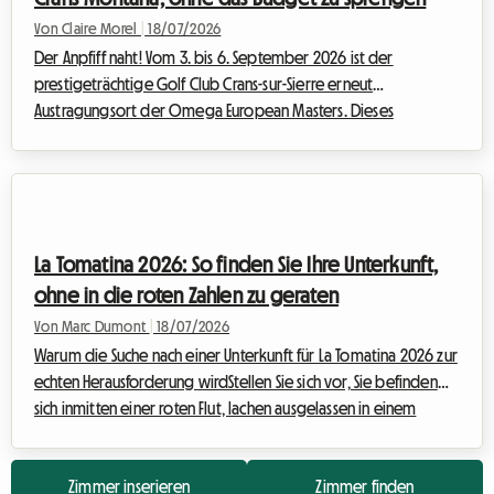
Von Claire Morel
|
18/07/2026
Der Anpfiff naht! Vom 3. bis 6. September 2026 ist der
prestigeträchtige Golf Club Crans-sur-Sierre erneut
Austragungsort der Omega European Masters. Dieses
unverzichtbare Event der DP World Tour zieht jeden
Spätsommer Tausende von Fans aus aller Welt an, die die
besten Golfer des Planeten in einer atemberaubenden alpinen
Kulisse bewundern wollen. Doch bei diesem massiven Ansturm
ist die Suche nach einer bezahlbaren Unterkunft oft ein wahrer
La Tomatina 2026: So finden Sie Ihre Unterkunft,
Spießrutenlauf. Hotels sind Monate im Voraus ausgebuch...
ohne in die roten Zahlen zu geraten
Von Marc Dumont
|
18/07/2026
Warum die Suche nach einer Unterkunft für La Tomatina 2026 zur
echten Herausforderung wirdStellen Sie sich vor, Sie befinden
sich inmitten einer roten Flut, lachen ausgelassen in einem
Regen aus überreifen Tomaten und sind von tausenden
Menschen aus aller Welt umgeben, die diesen Moment
Zimmer inserieren
Zimmer finden
kollektiver Euphorie teilen. La Tomatina, das legendäre Fest,