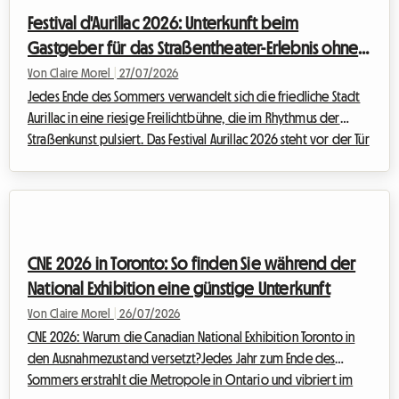
Diese Terminänderung erfordert von den Zuschauern eine noch
Festival d'Aurillac 2026: Unterkunft beim
größere Vora...
Gastgeber für das Straßentheater-Erlebnis ohne
hohe Kosten
Von Claire Morel
|
27/07/2026
Jedes Ende des Sommers verwandelt sich die friedliche Stadt
Aurillac in eine riesige Freilichtbühne, die im Rhythmus der
Straßenkunst pulsiert. Das Festival Aurillac 2026 steht vor der Tür
und verspricht erneut, Massen aus der ganzen Welt anzuziehen.
Doch so begeisternd die künstlerische Stimmung auch ist, die
Frage nach einer Unterkunft wird für die tausenden Besucher
schnell zu einer echten Herausforderung. Wir bei Roomlala
wissen, wie stressig es sein kann, in letzter Minute ein Dach über
CNE 2026 in Toronto: So finden Sie während der
dem...
National Exhibition eine günstige Unterkunft
Von Claire Morel
|
26/07/2026
CNE 2026: Warum die Canadian National Exhibition Toronto in
den Ausnahmezustand versetzt?Jedes Jahr zum Ende des
Sommers erstrahlt die Metropole in Ontario und vibriert im