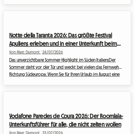
Rhythmus eines der am meisten erwarteten Ereignisse
Nordamerikas. Die Canadian National Exhibition, liebevoll „The
Ex“ genannt, ist der unverzichtbare Treffpunkt, der den
Übergang von heißen Sommertagen zum Herbstanfang
markiert. Für die CNE 2026, die vom 21. August bis zum 7.
Notte della Taranta 2026: Das größte Festival
September 2026 im Exhibition Place in Toronto stat...
Apuliens erleben und in einer Unterkunft beim
Gastgeber wohnen
Von Marc Dumont
|
24/07/2026
Das unverzichtbare Sommer-Highlight im Süden ItaliensDer
Sommer steht vor der Tür und weckt bei vielen das Fernweh
Richtung Südeuropa. Wenn Sie für Ihren Urlaub im August eine
Reise nach Italien planen, gibt es ein kulturelles und
musikalisches Event, das Sie keinesfalls verpassen sollten: die
Notte della Taranta 2026. Jedes Jahr verwandelt dieses Festival
den Absatz des italienischen Stiefels in eine riesige Open-Air-
Tanzfläche und zelebriert die uralten Traditionen des Salento
Vodafone Paredes de Coura 2026: Der Roomlala-
mit einer anstec...
Unterkunftsführer für alle, die nicht zelten wollen
Von Marc Dumont
|
23/07/2026