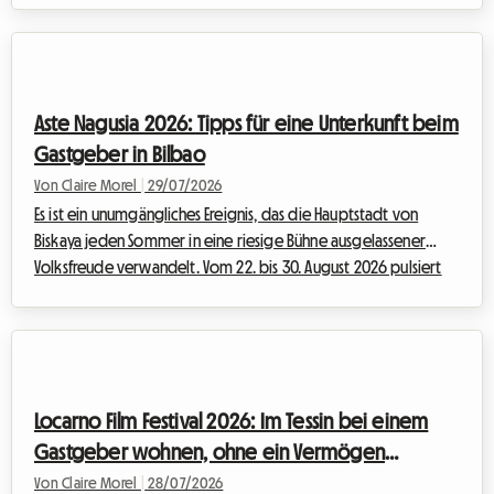
Debatten an. Doch dieses Jahr erhält die Veranstaltung eine
ganz außergewöhnliche Dimension. Aber wer ein Großereignis
sagt, meint oft logistisches Kopfzerbrechen, insbesondere
wenn es darum geht, einen Schlafplatz zu finden, ohne das
Aste Nagusia 2026: Tipps für eine Unterkunft beim
Budget zu sprengen. Angesichts der ma...
Gastgeber in Bilbao
Von Claire Morel
|
29/07/2026
Es ist ein unumgängliches Ereignis, das die Hauptstadt von
Biskaya jeden Sommer in eine riesige Bühne ausgelassener
Volksfreude verwandelt. Vom 22. bis 30. August 2026 pulsiert
Bilbao im Rhythmus der Aste Nagusia, ihrer berühmten Großen
Woche. Während die Veranstaltung Hunderttausende Besucher
anzieht, die bereit sind, die baskische Kultur zu feiern, stellt sie
eine große Herausforderung dar: eine bezahlbare Unterkunft
zu finden. Da Hotels Monate im Voraus ausgebucht sind und die
Locarno Film Festival 2026: Im Tessin bei einem
Preise in die H...
Gastgeber wohnen, ohne ein Vermögen
auszugeben
Von Claire Morel
|
28/07/2026