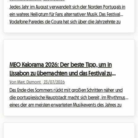
Jedes Jahr im August verwandelt sich der Norden Portugals in
ein wahres Heiligtum für Fans alternativer Musik. Das Festival
Vodafone Paredes de Coura hat sich über die Jahrzehnte zu
einer unverzichtbaren europäischen Institution entwickelt.
Doch während das musikalische Erlebnis immer unvergesslich
ist, bleibt die Frage der Unterkunft für viele ein Rätsel. Bei
Roomlala wissen wir, wie wichtig Komfort ist, um ein solches
Event in vollen Zügen genießen zu können. Deshalb möchten
MEO Kalorama 2026: Der beste Tipp, um in
wir Ihnen zeigen, ...
Lissabon zu übernachten und das Festival zu
genießen, ohne ein Vermögen auszugeben
Von Marc Dumont
|
23/07/2026
Das Ende des Sommers rückt mit großen Schritten näher und
die portugiesische Hauptstadt macht sich bereit, im Rhythmus
eines der am meisten erwarteten Musikevents des Jahres zu
vibrieren. Das MEO Kalorama Festival zieht Tausende von
Musikfans aus ganz Europa an, um das Ende der Sommersaison
in einer elektrisierenden Atmosphäre zu feiern. Doch während
die Aufregung ihren Höhepunkt erreicht, stellt sich für viele