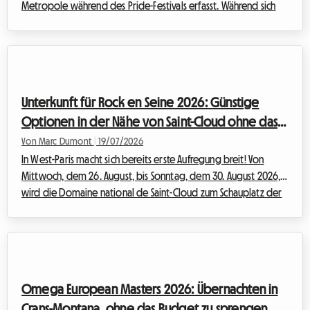
Metropole während des Pride-Festivals erfasst. Während sich
die Ausgabe von Fierté Montréal 2026 bereits jetzt als
historisches Ereignis ankündigt, laufen die Vorbereitungen auf
Hochtouren, um Hunderttausende Besucher zu empfangen, die
Vielfalt, Inklusion und die Rechte der 2SLGBTQIA+-
Gemeinschaften feiern möchten.Für viele Reisende weicht die
Unterkunft für Rock en Seine 2026: Günstige
Begeisterung jedoch schnell ein...
Optionen in der Nähe von Saint-Cloud ohne das
Budget zu sprengen
Von Marc Dumont
|
19/07/2026
In West-Paris macht sich bereits erste Aufregung breit! Von
Mittwoch, dem 26. August, bis Sonntag, dem 30. August 2026,
wird die Domaine national de Saint-Cloud zum Schauplatz der
lang erwarteten neuen Ausgabe von Rock en Seine. Mit einem
Programm, das legendär zu werden verspricht und
monumentale internationale Headliner wie The Cure, Nick Cave
& The Bad Seeds, Tyler The Creator sowie Deftones vereint,
bereiten sich Festivalbesucher aus ganz Europa darauf vor, in
Omega European Masters 2026: Übernachten in
die französische Hauptstadt zu ...
Crans-Montana, ohne das Budget zu sprengen