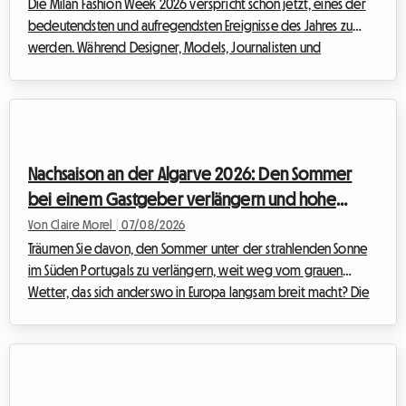
Die Milan Fashion Week 2026 verspricht schon jetzt, eines der
bedeutendsten und aufregendsten Ereignisse des Jahres zu
werden. Während Designer, Models, Journalisten und
Modebegeisterte aus aller Welt in die lombardische
Hauptstadt strömen, stellt sich eine entscheidende Frage: Wie
findet man eine hochwertige Unterkunft, ohne dabei sein
Budget zu sprengen? Bei Roomlala wissen wir, wie sehr die
Suche nach einer Unterkunft während solcher Stoßzeiten zur
Nachsaison an der Algarve 2026: Den Sommer
echten Herausforderung werden kann. Hotels s...
bei einem Gastgeber verlängern und hohe
Preise vermeiden
Von Claire Morel
|
07/08/2026
Träumen Sie davon, den Sommer unter der strahlenden Sonne
im Süden Portugals zu verlängern, weit weg vom grauen
Wetter, das sich anderswo in Europa langsam breit macht? Die
Algarve im September 2026 ist die absolut logische Wahl. Mit
ihren goldenen Klippen, dem kristallklaren Wasser und dem
außergewöhnlich milden Klima zieht diese Region weiterhin
Reisende auf der Suche nach einer Auszeit an. Bei Roomlala
wissen wir, wie magisch diese Jahreszeit ist, um die