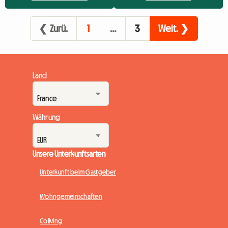
das jedes Jahr Ende August stattfindet, ist ein Erlebnis, das man
mindestens einmal im Leben gemacht haben sollte. Für die
❮ Zurü.
1
…
3
Weit. ❯
nächste Ausgabe, die am Mit...
Land
Währung
Unsere Unterkunftsarten
Unterkunft beim Gastgeber
Wohngemeinschaften
Coliving