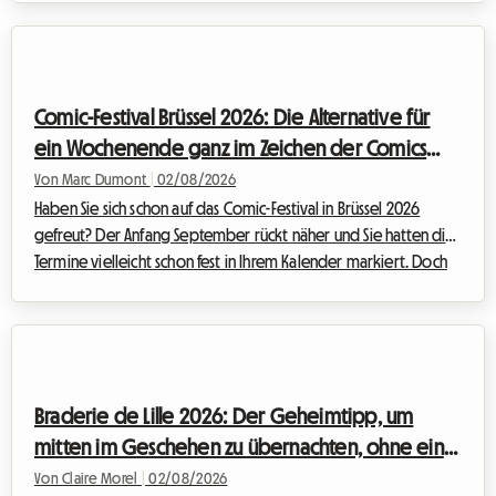
für jeden passionierten Cineasten. Die Organisation einer Reise
zu diesem Weltereignis kann jedoch schnell zu einer finanziellen
Herausforderung werden, insbesondere wenn es um die
Unterkunft geht. Bei Roomlala wissen wir, wie wichtig es ist,
Comic-Festival Brüssel 2026: Die Alternative für
einen komfortablen Ausgangsp...
ein Wochenende ganz im Zeichen der Comics
und eine günstige Unterkunft bei Roomlala
Von Marc Dumont
|
02/08/2026
Haben Sie sich schon auf das Comic-Festival in Brüssel 2026
gefreut? Der Anfang September rückt näher und Sie hatten die
Termine vielleicht schon fest in Ihrem Kalender markiert. Doch
eine unerwartete Nachricht hat den belgischen Kulturkalender
durcheinandergebracht. Angesichts dieser Situation haben wir
bei Roomlala beschlossen, Ihren Aufenthalt neu zu erfinden.
Auch wenn die offizielle Veranstaltung nicht stattfinden wird,
strotzt die belgische Hauptstadt nur so vor permanenten
Braderie de Lille 2026: Der Geheimtipp, um
Schätzen für Li...
mitten im Geschehen zu übernachten, ohne ein
Vermögen auszugeben
Von Claire Morel
|
02/08/2026