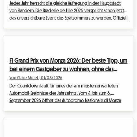
Jedes Jahr herrscht die gleiche Aufregung in der Hauptstadt
von Flandern. Die Braderie de Lille 2026 verspricht schon jetzt
das unverzichtbare Event des Spätsommers zu werden. Offiziell
für Samstag, den 5. September um 8 Uhr bis Sonntag, den 6.
September um 18 Uhr geplant, wird dieses große Volksfest die
Metropole Lille in einen riesigen Flohmarkt unter freiem
Himmel verwandeln. Doch bei einer solchen
Ausnahmeveranstaltung strömen auch massenhaft Besucher in
F1 Grand Prix von Monza 2026: Der beste Tipp, um
die Stadt. Eine Unterkunft zu finden,...
bei einem Gastgeber zu wohnen, ohne das
Budget zu sprengen
Von Claire Morel
|
01/08/2026
Der Countdown läuft für eines der am meisten erwarteten
Automobil-Ereignisse des Jahrzehnts. Vom 4. bis zum 6.
September 2026 öffnet das Autodromo Nazionale di Monza,
der berühmte „Tempel der Geschwindigkeit“, seine Tore für
den F1 Monza 2026. Jedes Jahr strömen Zehntausende Tifosi und
Motorsport-Fans aus der ganzen Welt in die Lombardei, um
den Motorenklängen zu lauschen. Doch auch wenn das