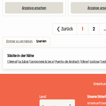
Anzeige ansehen
Anzeige ans
❮ Zurück
1
2
Zimmer zu vermieten
›
Spanien
Städte in der Nähe
S’Arenal |
La Zubia |
Sangonera la Seca |
Puerto de Andrach |
Xilxes |
Lodosa |
Sed
Unterku
Land
Unsere Unter
Unterkunft be