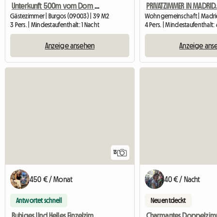
Unterkunft 500m vom Dom entfernt
Gästezimmer | Burgos (09003) | 39 M2
Wohngemeinschaft | Madrid
3 Pers. | Mindestaufenthalt: 1 Nacht
4 Pers. | Mindestaufenthalt
Anzeige ansehen
Anzeige ans
13
450 € / Monat
40 € / Nacht
Antwortet schnell
Neu entdeckt
Ruhiges Und Helles Einzelzimmer