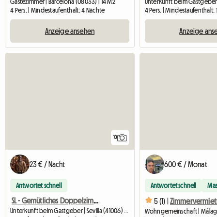
Gästezimmer | Barcelona (08033) | 14 M2
4 Pers. | Mindestaufenthalt: 4 Nächte
4 Pers. | Mindestaufenthalt:
Anzeige ansehen
Anzeige ans
10
23 € / Nacht
600 € / Monat
Antwortet schnell
Antwortet schnell
Mas
SL - Gemütliches Doppelzimmer in einer Wohngemeinschaft (La Plata)
5 (1) |
Unterkunft beim Gastgeber | Sevilla (41006) | 8 M2
Wohngemeinschaft | Málaga