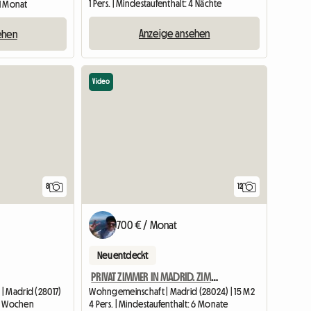
1 Pers. | Mindestaufenthalt: 4 Nächte
 1 Monat
Anzeige ansehen
ehen
Video
8
12
700 € / Monat
Neu entdeckt
PRIVAT ZIMMER IN MADRID. ZIMMER 3 IN DER NÄHE DER UNIVERSITÄT
| Madrid (28017)
Wohngemeinschaft | Madrid (28024) | 15 M2
: 2 Wochen
4 Pers. | Mindestaufenthalt: 6 Monate