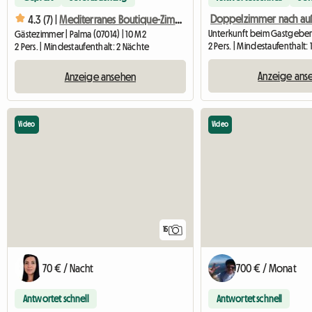
4.3 (7) |
Mediterranes Boutique-Zimmer
Gästezimmer | Palma (07014) | 10 M2
2 Pers. | Mindestaufenthalt: 
2 Pers. | Mindestaufenthalt: 2 Nächte
Anzeige ans
Anzeige ansehen
Video
Video
15
70 € / Nacht
700 € / Monat
Antwortet schnell
Antwortet schnell