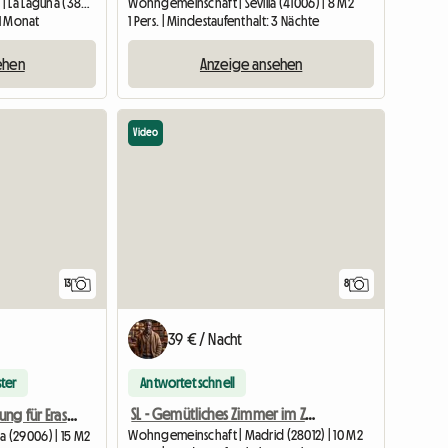
Unterkunft beim Gastgeber | La Laguna (38205) | 10 M2
Wohngemeinschaft | Sevilla (41006) | 8 M2
 1 Monat
1 Pers. | Mindestaufenthalt: 3 Nächte
ehen
Anzeige ansehen
Video
13
8
39 € / Nacht
ter
Antwortet schnell
SL - Gemütliches Zimmer im Zentrum von Madrid (Anton Martin
Zimmervermietung für Erasmus-Studenten
Wohngemeinschaft | Madrid (28012) | 10 M2
 (29006) | 15 M2