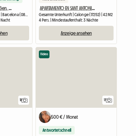
Doppelzimmer nach außen, gegenüber dem Camp Nou
APARTAMENTO EN SANT ANTONI DE CALONGE A 17 METROS DE LA PLAY
Unterkunft beim Gastgeber | Barcelona (08028) | 16 M2
Gesamte Unterkunft | Calonge (17252) | 42 M2
1 Nacht
4 Pers. | Mindestaufenthalt: 3 Nächte
ehen
Anzeige ansehen
Video
12
17
500 € / Monat
Antwortet schnell