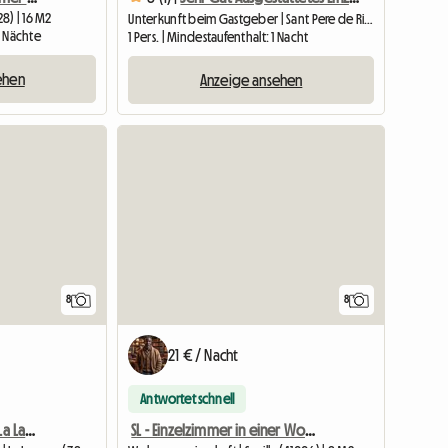
8) | 16 M2
Unterkunft beim Gastgeber | Sant Pere de Ribes (08810) | 7 M2
2 Nächte
1 Pers. | Mindestaufenthalt: 1 Nacht
ehen
Anzeige ansehen
8
8
21 € / Nacht
Antwortet schnell
Zimmer A für Studentin. La Laguna, Teneriffa
SL - Einzelzimmer in einer Wohngemeinschaft (La Plata)