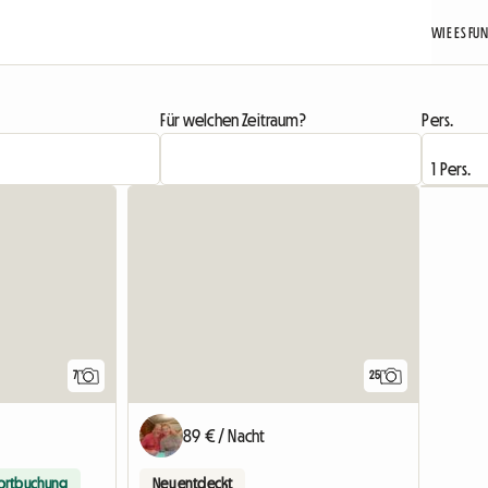
WIE ES FU
Für welchen Zeitraum?
Pers.
7
25
89 € / Nacht
ortbuchung
Neu entdeckt