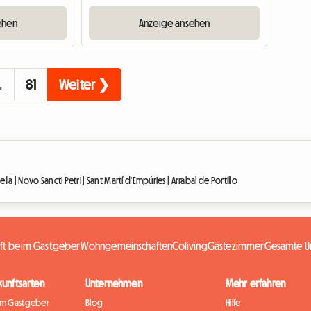
ehen
Anzeige ansehen
…
81
Weiter ❯
ella |
Novo Sancti Petri |
Sant Martí d'Empúries |
Arrabal de Portillo
nft beim Gastgeber
Wohngemeinschaften
Coliving
Gästezimmer
Gesamte Un
kunftsarten
Unternehmen
Mehr erfahren
im Gastgeber
Blog
Hilfe