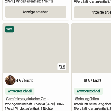
2 Pers. | Mindestaufenthalt: 3 Nächte
9 Pers. | Mindestaufenthalt:
Anzeige ansehen
Anzeige ans
Video
7
14 € / Nacht
18 € / Nacht
Antwortet schnell
Antwortet schnell
Gemütliches, einfaches Zimmer neben dem Bahnhof (Posadas)
Wohnung Teilen
Wohngemeinschaft | Posadas (14730) | 10 M2
Unterkunft beim Gastgeber 
1 Pers. | Mindestaufenthalt: 3 Nächte
1 Pers. | Mindestaufenthalt