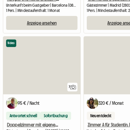
Unterkunft beim Gastgeber | Barcelona (08018) | 10 M2
Gästezimmer | Madrid (2802
1 Pers. | Mindestaufenthalt: 1 Monat
1 Pers. | Mindestaufenthalt: 
Anzeige ansehen
Anzeige ans
Video
7
95 € / Nacht
320 € / Monat
Antwortet schnell
Sofortbuchung
Neu entdeckt
Doppelzimmer mit eigenem Bad + Parkplatz und Terrasse