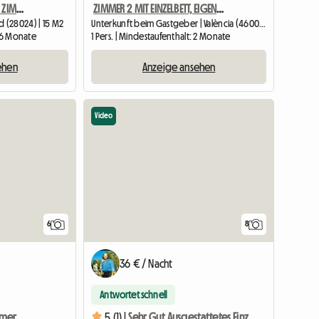
PRIVATZIMMER IN MADRID. ZIMMER 4. IN DER NÄHE DER UNIVERSITÄT
ZIMMER 2 MIT EINZELBETT, EIGENEM BADEZIMMER, SCHLOSS UND AC
 (28024) | 15 M2
Unterkunft beim Gastgeber | València (46009) | 12 M2
: 6 Monate
1 Pers. | Mindestaufenthalt: 2 Monate
ehen
Anzeige ansehen
Video
6
8
36 € / Nacht
Antwortet schnell
Charmantes Doppelzimmer (Einzelbenutzung).
5 (1) |
Sehr Gut Ausgestattetes Einzelzimmer